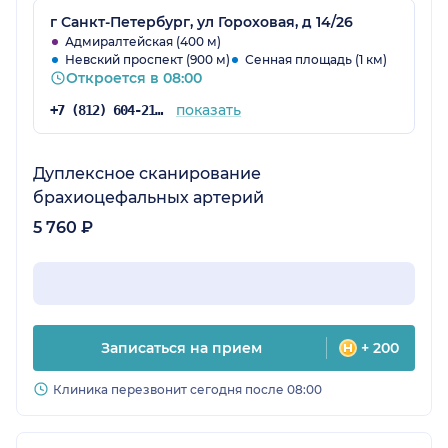
заключение врача на почту и не высылали,
г Санкт-Петербург, ул Гороховая, д 14/26
пока я не напомнила.
Адмиралтейская (400 м)
Невский проспект (900 м)
Сенная площадь (1 км)
Откроется в 08:00
показать
+7 (812) 604-21-39
Дуплексное сканирование
брахиоцефальных артерий
5 760 ₽
Записаться на прием
+ 200
Клиника перезвонит сегодня после 08:00