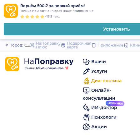
1
2
3
4
5
to
Вернём 500 ₽ за первый приём!
Закрыть
Только при записи через наше приложение
content
~13.5 тыс.
Установить
НаПоправку
Подарочная
Город:
Санкт-Петербург
Приложение
Кли
Плюс
карта
Врачи
Услуги
Диагностика
Онлайн-
консультации
ИИ-доктор
Психологи
Акции