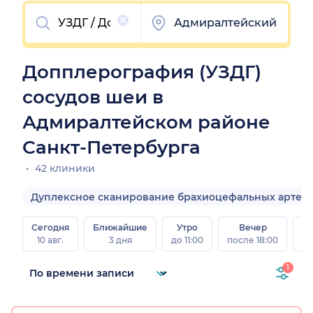
Очистить
Адмиралтейский
Допплерография (УЗДГ)
сосудов шеи в
Адмиралтейском районе
Санкт-Петербурга
42 клиники
Дуплексное сканирование брахиоцефальных артер
Сегодня
Ближайшие
Утро
Вечер
10 авг.
3 дня
до 11:00
после 18:00
15 
1