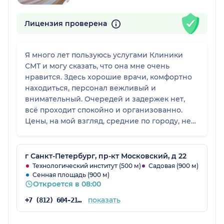
Лицензия проверена
Я много лет пользуюсь услугами Клиники
СМТ и могу сказать, что она мне очень
нравится. Здесь хорошие врачи, комфортно
находиться, персонал вежливый и
внимательный. Очередей и задержек нет,
всё проходит спокойно и организованно.
Цены, на мой взгляд, средние по городу, не
завышены. Я обращалась в клинику сама и
также водила сюда дочь. В целом
впечатление очень хорошее.
г Санкт-Петербург, пр-кт Московский, д 22
Технологический институт (500 м)
Садовая (900 м)
Сенная площадь (900 м)
Откроется в 08:00
показать
+7 (812) 604-21-68