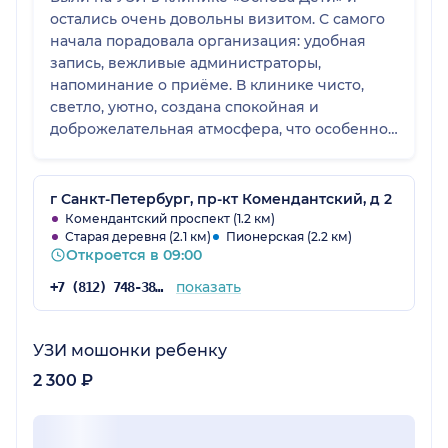
остались очень довольны визитом. С самого
начала порадовала организация: удобная
запись, вежливые администраторы,
напоминание о приёме. В клинике чисто,
светло, уютно, создана спокойная и
доброжелательная атмосфера, что особенно
важно при посещении с ребёнком. Врач УЗИ
произвёл отличное впечатление —
внимательный, спокойный и очень
г Санкт-Петербург, пр-кт Комендантский, д 2
профессиональный. Осмотр проводился
Комендантский проспект (1.2 км)
Старая деревня (2.1 км)
Пионерская (2.2 км)
аккуратно, без спешки, врач всё подробно
Откроется в 09:00
объяснял, отвечал на вопросы понятным
языком и сразу комментировал результаты.
показать
+7 (812) 748-38-87
Ребёнку было комфортно, не было страха или
напряжения, что для нас огромный плюс.
Заключение выдали сразу, всё чётко и
УЗИ мошонки ребенку
понятно. Чувствуется высокий уровень
2 300 ₽
специалистов и искреннее, заботливое
отношение к маленьким пациентам и их
родителям.