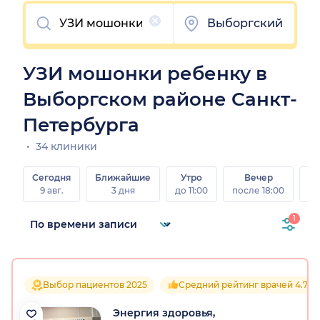
Очистить
Выборгский
УЗИ мошонки ребенку в
Выборгском районе Санкт-
Петербурга
34 клиники
Сегодня
Ближайшие
Утро
Вечер
В
9 авг.
3 дня
до 11:00
после 18:00
8 а
1
Выбор пациентов 2025
Средний рейтинг врачей 4.7
Энергия здоровья,