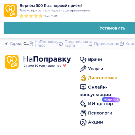
1
2
3
4
5
to
Вернём 500 ₽ за первый приём!
Закрыть
Только при записи через наше приложение
content
~13.5 тыс.
Установить
НаПоправку
Подарочная
Город:
Санкт-Петербург
Приложение
Кли
Плюс
карта
Врачи
Услуги
Диагностика
Онлайн-
консультации
ИИ-доктор
Психологи
Акции