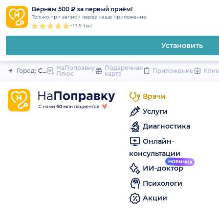
1
2
3
4
5
to
Вернём 500 ₽ за первый приём!
Закрыть
Только при записи через наше приложение
content
~13.5 тыс.
Установить
НаПоправку
Подарочная
Город:
Санкт-Петербург
Приложение
Кли
Плюс
карта
Врачи
Услуги
Диагностика
Онлайн-
консультации
ИИ-доктор
Психологи
Акции