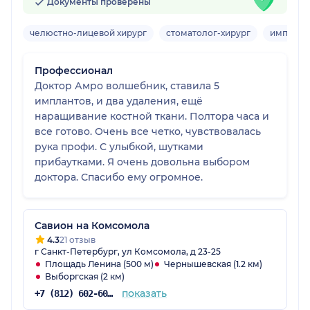
Документы проверены
челюстно-лицевой хирург
стоматолог-хирург
имплант
Профессионал
Доктор Амро волшебник, ставила 5
имплантов, и два удаления, ещё
наращивание костной ткани. Полтора часа и
все готово. Очень все четко, чувствовалась
рука профи. С улыбкой, шутками
прибаутками. Я очень довольна выбором
доктора. Спасибо ему огромное.
Савион на Комсомола
4.3
21 отзыв
г Санкт-Петербург, ул Комсомола, д 23-25
Площадь Ленина (500 м)
Чернышевская (1.2 км)
Выборгская (2 км)
показать
+7 (812) 602-60-49