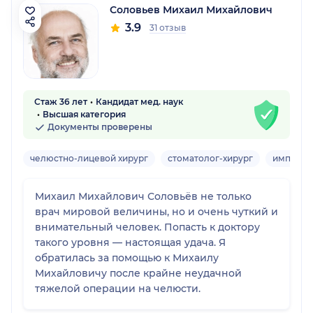
Соловьев Михаил Михайлович
3.9
31 отзыв
Стаж 36 лет
Кандидат мед. наук
Высшая категория
Документы проверены
челюстно-лицевой хирург
стоматолог-хирург
имплант
Михаил Михайлович Соловьёв не только
врач мировой величины, но и очень чуткий и
внимательный человек. Попасть к доктору
такого уровня — настоящая удача. Я
обратилась за помощью к Михаилу
Михайловичу после крайне неудачной
тяжелой операции на челюсти.