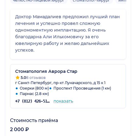
челюстно-лицевой хирург
стоматолог-хирург
имплант
Доктор Мамадалиев предложил лучший план
лечения и успешно провел сложную
одномоментную имплантацию. Я очень
благодарна Али Ильхомовичу за его
ювелирную работу и желаю дальнейших
успехов.
Стоматология Аврора Стар
5.0
8 отзывов
г Санкт-Петербург, пр-кт Луначарского, д 15 к 1
Озерки (800 м)
Проспект Просвещения (1 км)
Парнас (2.8 км)
показать
+7 (812) 426-51-72
Стоимость приёма
2 000 ₽