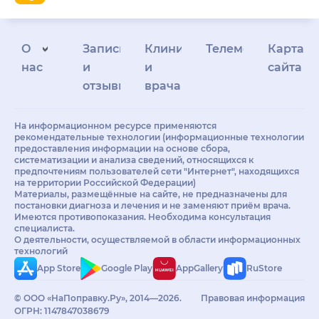
О
Запись
Клиникам
Телемедицина
Карта
нас
и
и
сайта
отзывы
врачам
На информационном ресурсе применяются
рекомендательные технологии (информационные технологии
предоставления информации на основе сбора,
систематизации и анализа сведений, относящихся к
предпочтениям пользователей сети "Интернет", находящихся
на территории Российской Федерации)
Материалы, размещённые на сайте, не предназначены для
постановки диагноза и лечения и не заменяют приём врача.
Имеются противопоказания. Необходима консультация
специалиста.
О деятельности, осуществляемой в области информационных
технологий
App Store
Google Play
AppGallery
RuStore
© ООО «НаПоправку.Ру», 2014—2026.
Правовая информация
ОГРН: 1147847038679