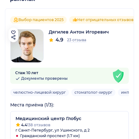
Выбор пациентов 2025
Нет отрицательных отзывов
Дягилев Антон Игоревич
4.9
23 отзыва
Стаж 10 лет
Документы проверены
челюстно-лицевой хирург
стоматолог-хирург
имплант
Места приёма (1/3):
Медицинский центр Глобус
4.4
138 отзывов
г Санкт-Петербург, ул Ушинского, д 2
Гражданский проспект (1.7 км)