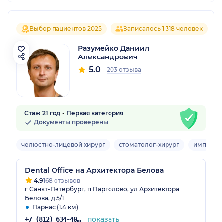
Выбор пациентов 2025
Записалось 1 318 человек
Разумейко Даниил
Александрович
5.0
203 отзыва
Стаж 21 год
Первая категория
Документы проверены
челюстно-лицевой хирург
стоматолог-хирург
имплант
Dental Office на Архитектора Белова
4.9
168 отзывов
г Санкт-Петербург, п Парголово, ул Архитектора
Белова, д 5/1
Парнас (1.4 км)
показать
+7 (812) 634-40-32