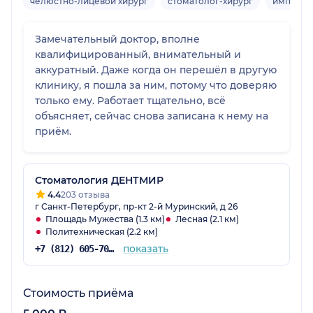
челюстно-лицевой хирург
стоматолог-хирург
имплант
Замечательный доктор, вполне
квалифицированный, внимательный и
аккуратный. Даже когда он перешёл в другую
клинику, я пошла за ним, потому что доверяю
только ему. Работает тщательно, всё
объясняет, сейчас снова записана к нему на
приём.
Стоматология ДЕНТМИР
4.4
203 отзыва
г Санкт-Петербург, пр-кт 2-й Муринский, д 26
Площадь Мужества (1.3 км)
Лесная (2.1 км)
Политехническая (2.2 км)
показать
+7 (812) 605-70-46
Стоимость приёма