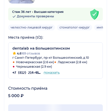
Стаж 36 лет
Высшая категория
Документы проверены
челюстно-лицевой хирург
стоматолог-хирург
имплант
Места приёма (1/2):
dentalab на Большеохтинском
4.6
169 отзывов
г Санкт-Петербург, пр-кт Большеохтинский, д 10
Новочеркасская (2.6 км)
Ладожская (2.8 км)
Чернышевская (2.9 км)
показать
+7 (812) 214-48-03
Стоимость приёма
5 000 ₽