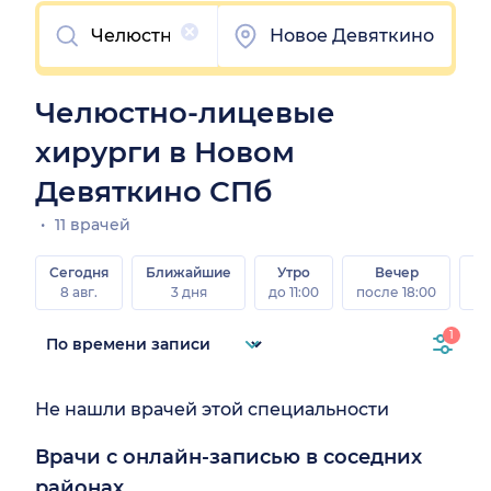
Очистить
Новое Девяткино
Челюстно-лицевые
хирурги в Новом
Девяткино СПб
11 врачей
Сегодня
Ближайшие
Утро
Вечер
В
8 авг.
3 дня
до 11:00
после 18:00
8 а
1
Не нашли врачей этой специальности
Врачи с онлайн-записью в соседних
районах