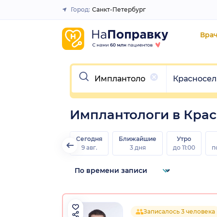
Город:
Санкт-Петербург
Закрыть
Вра
Очистить
Очистить
Красносел
Имплантологи в Кра
Сегодня
Ближайшие
Утро
9 авг.
3 дня
до 11:00
п
Записалось 3 человека