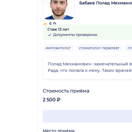
Бабаев Полад Мехмано
5.0
Стаж 13 лет
6 отзывов
Документы проверены
имплантолог
стоматолог-терапевт
ст
Полад Мехманович- замечательный вр
Рада, что попала к нему.
Стоимость приёма
2 500 ₽
Место приёма: