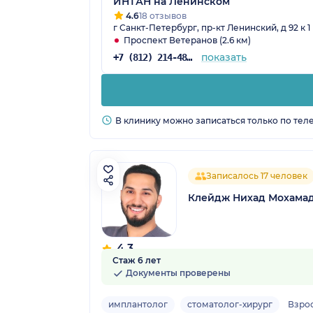
ИНТАН на Ленинском
4.6
18 отзывов
г Санкт-Петербург, пр-кт Ленинский, д 92 к 1
Проспект Ветеранов (2.6 км)
показать
+7 (812) 214-48-61
В клинику можно записаться только по тел
Записалось 17 человек
Клейдж Нихад Мохама
4.3
Стаж 6 лет
6 отзывов
Документы проверены
имплантолог
стоматолог-хирург
Взро