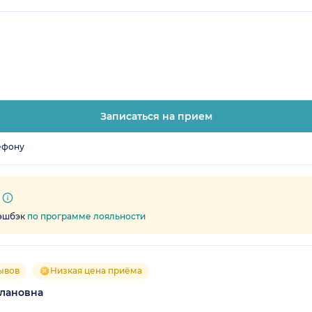
Записаться на прием
ефону
кэшбэк
по программе лояльности
ывов
Низкая цена приёма
лановна