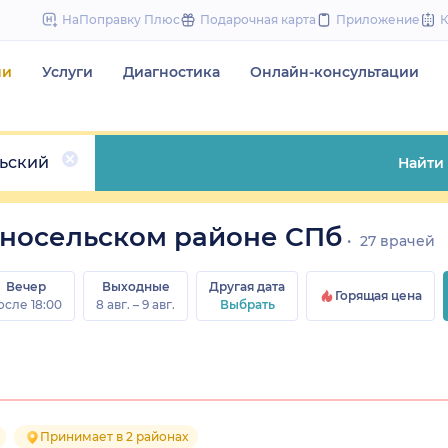
to
НаПоправку Плюс
Подарочная карта
Приложение
content
чи
Услуги
Диагностика
Онлайн-консультации
ьский
Найти
сносельском районе СПб
27 врачей
Вечер
Выходные
Другая дата
Горящая цена
осле 18:00
8 авг. – 9 авг.
Выбрать
Принимает в 2 районах