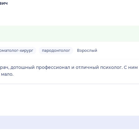
вич
оматолог-хирург
пародонтолог
Взрослый
ач, дотошный профессионал и отличный психолог. С ним 
 Таких врачей мало.