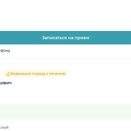
Записаться на прием
ефону
Бережный подход к лечению
дович
слый