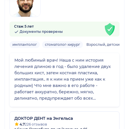
Стаж 5 лет
Документы проверены
имплантолог
стоматолог-хирург
Взрослый, детский
Мой любимый врач! Наша с ним история
лечения длиною в год - было удаление двух
больших кист, затем костная пластика,
имплантация.. я к ним на прием уже как к
родным) Что мне важно в его работе -
работает аккуратно, бережно, мягко,
деликатно, предупреждает обо всех
манипуляциях, что снижает тревожность и
стресс, остается на связи после операции,
чтобы держать под контролем состояние. В
ДОКТОР ДЕНТ на Энгельса
общем, я была в бережных и надежных руках.
4.7
226 отзывов