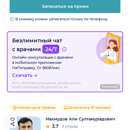
Записаться на прием
В клинику можно записаться только по телефону
Безлимитный чат
с врачами
24/7
Онлайн-консультации с врачами
в мобильном приложении
НаПоправку. От 660₽/мес.
Скачать
ЕСТЬ ПРОТИВОПОКАЗАНИЯ. НЕОБХОДИМА
Реклама
КОНСУЛЬТАЦИЯ СПЕЦИАЛИСТА. 18+
Низкая цена приёма
Записалось 10 человек
Махмудов Али Султамурадович
3.7
3 отзыва