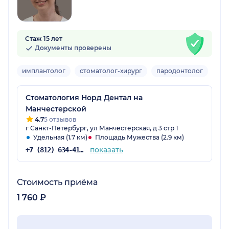
Стаж 15 лет
Документы проверены
имплантолог
стоматолог-хирург
пародонтолог
чел
Стоматология Норд Дентал на
Манчестерской
4.7
5 отзывов
г Санкт-Петербург, ул Манчестерская, д 3 стр 1
Удельная (1.7 км)
Площадь Мужества (2.9 км)
показать
+7 (812) 634-41-10
Стоимость приёма
1 760 ₽