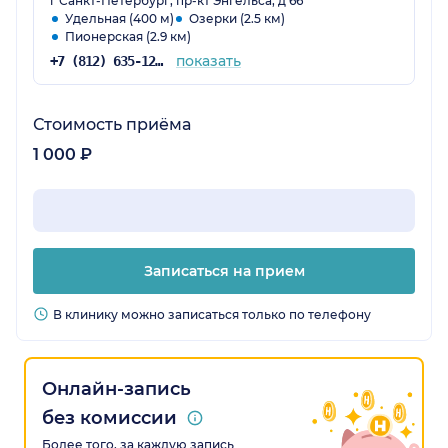
г Санкт-Петербург, пр-кт Энгельса, д 66
всего его рекомендации прозрачны и
Удельная (400 м)
Озерки (2.5 км)
понятны, ничего лишнего.
Пионерская (2.9 км)
показать
+7 (812) 635-12-85
Стоимость приёма
1 000 ₽
Записаться на прием
В клинику можно записаться только по телефону
Онлайн-запись
без комиссии
Более того, за каждую запись