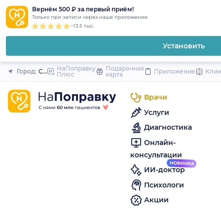
1
2
3
4
5
to
Вернём 500 ₽ за первый приём!
Закрыть
Только при записи через наше приложение
content
~13.5 тыс.
Установить
НаПоправку
Подарочная
Город:
Санкт-Петербург
Приложение
Кли
Плюс
карта
Врачи
Услуги
Диагностика
Онлайн-
консультации
ИИ-доктор
Психологи
Акции