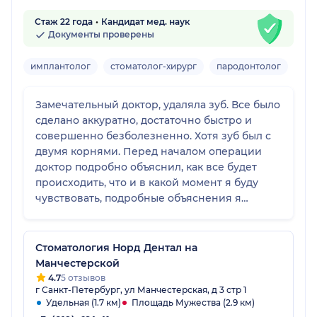
Стаж 22 года
Кандидат мед. наук
Документы проверены
имплантолог
стоматолог-хирург
пародонтолог
Взр
Замечательный доктор, удаляла зуб. Все было
сделано аккуратно, достаточно быстро и
совершенно безболезненно. Хотя зуб был с
двумя корнями. Перед началом операции
доктор подробно объяснил, как все будет
происходить, что и в какой момент я буду
чувствовать, подробные объяснения я
получила и после операции, как и что будет
происходить и что я должна делать и чего
делать нельзя. Очень рекомендую доктора.
Стоматология Норд Дентал на
Манчестерской
4.7
5 отзывов
г Санкт-Петербург, ул Манчестерская, д 3 стр 1
Удельная (1.7 км)
Площадь Мужества (2.9 км)