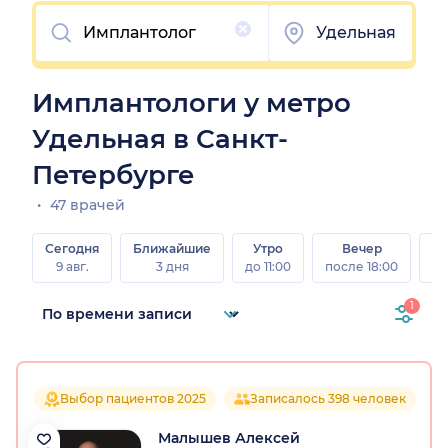
Очистить
Удельная
Имплантологи у метро
Удельная в Санкт-
Петербурге
47 врачей
Сегодня
Ближайшие
Утро
Вечер
В
9 авг.
3 дня
до 11:00
после 18:00
8 а
1
Выбор пациентов 2025
Записалось 398 человек
Малышев Алексей