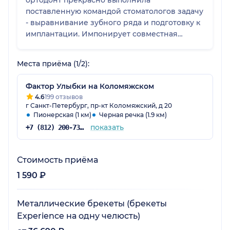
ортодонт прекрасно выполнила
поставленную командой стоматологов задачу
- выравнивание зубного ряда и подготовку к
имплантации. Импонирует совместная
работа с хирургом (Артаку Маратовичу
Абрамяну - отдельное спасибо выскажу) и
Места приёма (1/2):
ортопедом. Доктор вежлива, внимательна,
чутко реагирует на жалобы пациента.
Фактор Улыбки на Коломяжском
4.6
199 отзывов
г Санкт-Петербург, пр-кт Коломяжский, д 20
Пионерская (1 км)
Черная речка (1.9 км)
показать
+7 (812) 200-73-56
Стоимость приёма
1 590 ₽
Металлические брекеты (брекеты
Experience на одну челюсть)