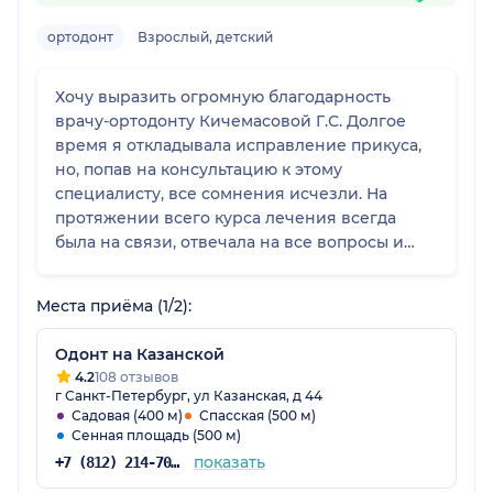
ортодонт
Взрослый, детский
Хочу выразить огромную благодарность
врачу-ортодонту Кичемасовой Г.С. Долгое
время я откладывала исправление прикуса,
но, попав на консультацию к этому
специалисту, все сомнения исчезли. На
протяжении всего курса лечения всегда
была на связи, отвечала на все вопросы и
подбадривала.Никакой боли и дискомфорта я
не испытывала. Результат превзошел все
Места приёма (1/2):
ожидания: улыбка стала идеальной! Теперь я
улыбаюсь без стеснения. Очень рекомендую
Одонт на Казанской
,как настоящего профессионала своего дела
4.2
108 отзывов
и чуткого человека.
г Санкт-Петербург, ул Казанская, д 44
Садовая (400 м)
Спасская (500 м)
Сенная площадь (500 м)
показать
+7 (812) 214-70-82