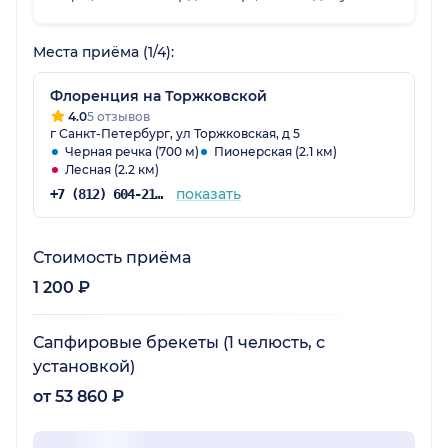
похожа на ангела , который меня
сопровождал во время нахождения в
Места приёма (1/4):
клинике . Консультацию провела врач
Воложанина Владислава Андреевна, все
Флоренция на Торжковской
подробно рассказала , сразу сделали
4.0
5 отзывов
диагностику , через неделю у меня установка
г Санкт-Петербург, ул Торжковская, д 5
брекетов . Очень волнительно , но судя по
Черная речка (700 м)
Пионерская (2.1 км)
клинике и подходу специалистов у меня нет
Лесная (2.2 км)
сомнений , что я попала именно туда куда
показать
+7 (812) 604-21-74
нужно
Стоимость приёма
1 200 ₽
Сапфировые брекеты (1 челюсть, с
установкой)
от 53 860 ₽