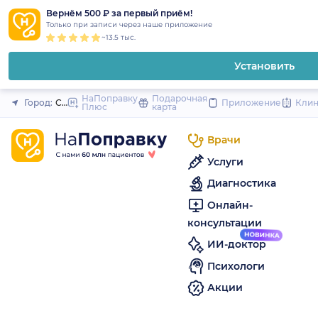
1
2
3
4
5
to
Вернём 500 ₽ за первый приём!
Закрыть
Только при записи через наше приложение
content
~13.5 тыс.
Установить
НаПоправку
Подарочная
Город:
Санкт-Петербург
Приложение
Кли
Плюс
карта
Врачи
Услуги
Диагностика
Онлайн-
консультации
ИИ-доктор
Психологи
Акции