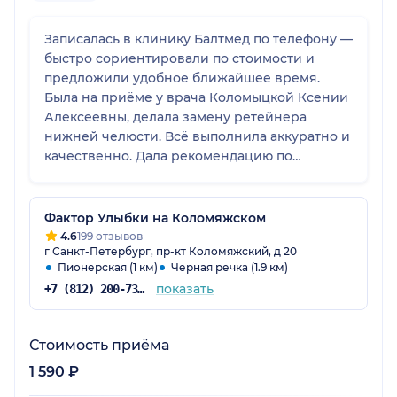
Записалась в клинику Балтмед по телефону —
быстро сориентировали по стоимости и
предложили удобное ближайшее время.
Была на приёме у врача Коломыцкой Ксении
Алексеевны, делала замену ретейнера
нижней челюсти. Всё выполнила аккуратно и
качественно. Дала рекомендацию по
состоянию зубов. Остались приятные
впечатления от клиники и приёма 😊
рекомендую клинику и врача. При
Фактор Улыбки на Коломяжском
необходимости обращусь снова.
4.6
199 отзывов
г Санкт-Петербург, пр-кт Коломяжский, д 20
Пионерская (1 км)
Черная речка (1.9 км)
показать
+7 (812) 200-73-56
Стоимость приёма
1 590 ₽