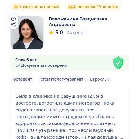
Низкая цена приёма
Записалось 10 человек
Воложанина Владислава
Андреевна
5.0
2 отзыва
Стаж 6 лет
Документы проверены
ортодонт
стоматолог-терапевт
Взрослый
Была в клинике на Савушкина 127. Я в
восторге, встретила администратор , пока
сидела заполняла документы, все
проходящие мимо сотрудники улыбались
здоровались , атмосфера очень приятная .
Пришла чуть раньше , принесли вкусный
кофе , вышла координатор , милая девушка -