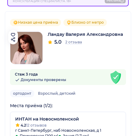
Реклама
КОНСУЛЬТАЦИЯ СПЕЦИАЛИСТА. 18+
Низкая цена приёма
Близко от метро
Ландау Валерия Александровна
5.0
2 отзыва
Стаж 3 года
Документы проверены
ортодонт
Взрослый, детский
Места приёма (1/2):
ИНТАН на Новосмоленской
4.2
12 отзывов
г Санкт-Петербург, наб Новосмоленская, д 1
Приморская (200 м)
Зенит (2.7 км)