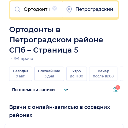
Очистить
Петроградский
Ортодонты в
Петроградском районе
СПб – Страница 5
94 врача
Сегодня
Ближайшие
Утро
Вечер
В
9 авг.
3 дня
до 11:00
после 18:00
8 а
1
Врачи с онлайн-записью в соседних
районах