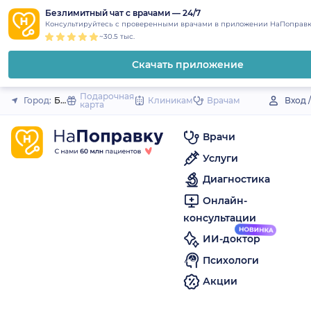
1
2
3
4
5
to
Безлимитный чат с врачами — 24/7
Закрыть
Консультируйтесь с проверенными врачами в приложении НаПоправк
content
~30.5 тыс.
Скачать приложение
Подарочная
Город:
Брюховецкая (станица)
Клиникам
Врачам
Вход 
карта
Врачи
Услуги
Диагностика
Онлайн-
консультации
ИИ-доктор
Психологи
Акции