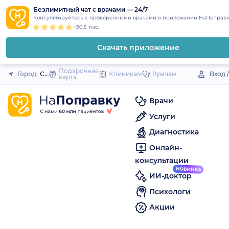
1
2
3
4
5
to
Безлимитный чат с врачами — 24/7
Закрыть
Консультируйтесь с проверенными врачами в приложении НаПоправк
content
~30.5 тыс.
Скачать приложение
Подарочная
Город:
Свирск
Клиникам
Врачам
Вход 
карта
Врачи
Услуги
Диагностика
Онлайн-
консультации
ИИ-доктор
Психологи
Акции