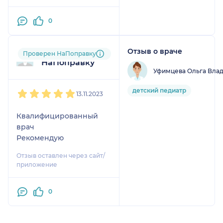
0
Отзыв о враче
Пользователь
Проверен НаПоправку
НаПоправку
Уфимцева Ольга Вла
1
2
3
4
5
детский педиатр
13.11.2023
Квалифицированный
врач
Рекомендую
Отзыв оставлен через сайт/
приложение
0