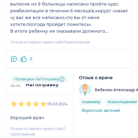
выписке из 9 больницы написано пройти курс
реабилитации в течении 6 месяцев,хирург сказал
«у вас же все написано,что вы от меня
хотите.полгода пройдет ложитесь»
В итоге ребенку не оказывали должного
лечения,на реабилитацию не попасть,хотя это
Отзыв оставлен через сайт/приложение
необходимо.
Ребенка […] ,СПАСИБО ОГРОМНОЕ!!!!
0
Отзыв о враче
Пользователь
Проверен НаПоправку
НаПоправку
Бебенин Александр 
1
2
3
4
5
психиатр
психотерапевт
05.02.2024
Взрослый, детский
Хороший врач
Отзыв оставлен через сайт/
приложение