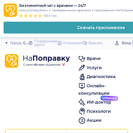
1
2
3
4
5
1
2
3
4
5
1
2
3
4
5
to
Безлимитный чат с врачами — 24/7
Закрыть
Консультируйтесь с проверенными врачами в приложении НаПоправк
content
~30.5 тыс.
Скачать приложение
Подарочная
Город:
Сысерть
Клиникам
Врачам
Вход 
карта
Врачи
Услуги
Диагностика
Онлайн-
консультации
ИИ-доктор
Психологи
Акции