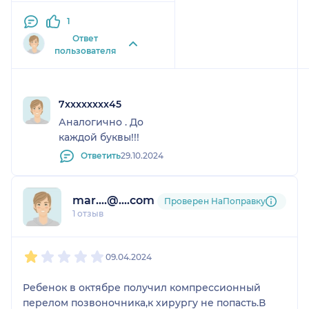
1
Ответ
пользователя
7xxxxxxxx45
Аналогично . До
каждой буквы!!!
Ответить
29.10.2024
mar....@....com
Проверен НаПоправку
1 отзыв
1
2
3
4
5
09.04.2024
Ребенок в октябре получил компрессионный
перелом позвоночника,к хирургу не попасть.В