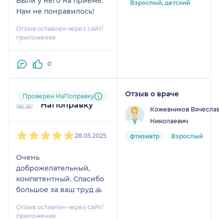
Были у него на приеме.
Взрослый, детский
Нам не понравилось!
Отзыв оставлен через сайт/
приложение
0
Отзыв о враче
Пользователь
Проверен НаПоправку
НаПоправку
Кожевников Вячесла
Николаевич
1
2
3
4
5
28.05.2025
фтизиатр
Взрослый
Очень
доброжелательный,
компетентный. Спасибо
большое за ваш труд 🙏
Отзыв оставлен через сайт/
приложение