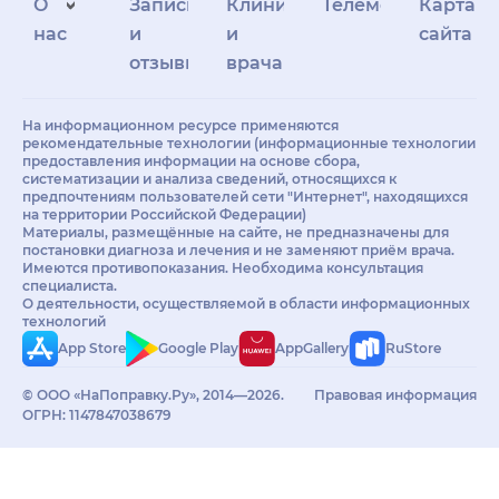
О
Запись
Клиникам
Телемедицина
Карта
нас
и
и
сайта
отзывы
врачам
На информационном ресурсе применяются
рекомендательные технологии (информационные технологии
предоставления информации на основе сбора,
систематизации и анализа сведений, относящихся к
предпочтениям пользователей сети "Интернет", находящихся
на территории Российской Федерации)
Материалы, размещённые на сайте, не предназначены для
постановки диагноза и лечения и не заменяют приём врача.
Имеются противопоказания. Необходима консультация
специалиста.
О деятельности, осуществляемой в области информационных
технологий
App Store
Google Play
AppGallery
RuStore
© ООО «НаПоправку.Ру», 2014—2026.
Правовая информация
ОГРН: 1147847038679