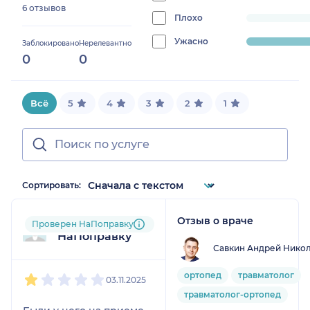
6 отзывов
0%
Плохо
progress:
0%
Ужасно
progress:
Заблокировано
Нерелевантно
0
0
50%
Всё
5
4
3
2
1
Сортировать:
Отзыв о враче
Пользователь
Проверен НаПоправку
НаПоправку
Савкин Андрей Нико
1
2
3
4
5
ортопед
травматолог
03.11.2025
травматолог-ортопед