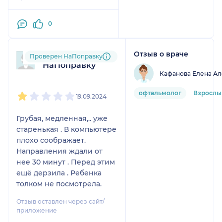
0
Отзыв о враче
Пользователь
Проверен НаПоправку
НаПоправку
Кафанова Елена Ал
1
2
3
4
5
офтальмолог
Взрослый
19.09.2024
Грубая, медленная,.. уже
старенькая . В компьютере
плохо соображает.
Направления ждали от
нее 30 минут . Перед этим
ещё дерзила . Ребенка
толком не посмотрела.
Отзыв оставлен через сайт/
приложение