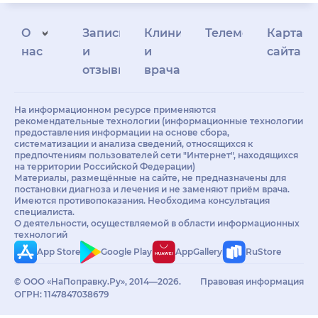
О
Запись
Клиникам
Телемедицина
Карта
нас
и
и
сайта
отзывы
врачам
На информационном ресурсе применяются
рекомендательные технологии (информационные технологии
предоставления информации на основе сбора,
систематизации и анализа сведений, относящихся к
предпочтениям пользователей сети "Интернет", находящихся
на территории Российской Федерации)
Материалы, размещённые на сайте, не предназначены для
постановки диагноза и лечения и не заменяют приём врача.
Имеются противопоказания. Необходима консультация
специалиста.
О деятельности, осуществляемой в области информационных
технологий
App Store
Google Play
AppGallery
RuStore
© ООО «НаПоправку.Ру», 2014—2026.
Правовая информация
ОГРН: 1147847038679