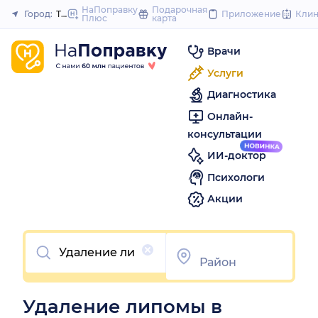
to
НаПоправку
Подарочная
Город:
Тамбов
Приложение
Кли
Плюс
карта
Закрыть
content
Врачи
Услуги
Диагностика
Онлайн-
консультации
ИИ-доктор
Психологи
Акции
Очистить
Удаление липомы в