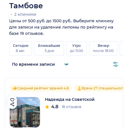
Тамбове
2 клиники
Цены от 500 руб. до 1500 руб.. Выберите клинику
для записи на удаление липомы по рейтингу на
базе 19 отзывов.
Сегодня
Ближайшие
Утро
Вечер
В
8 авг.
3 дня
до 11:00
после 18:00
8 а
Средний рейтинг врачей 4.8
Врачи 27 специальносте
Надежда на Советской
4.8
18 отзывов