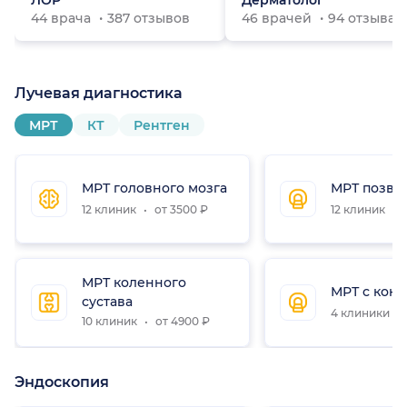
ЛОР
Дерматолог
44 врача
387 отзывов
46 врачей
94 отзыва
Лучевая диагностика
МРТ
КТ
Рентген
МРТ головного мозга
МРТ позво
12 клиник
от 3500 ₽
12 клиник
о
МРТ коленного
МРТ с конт
сустава
4 клиники
10 клиник
от 4900 ₽
Эндоскопия