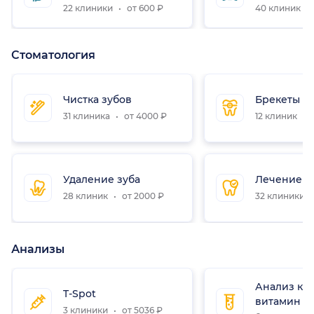
22 клиники
от 600 ₽
40 клиник
Стоматология
Чистка зубов
Брекеты
31 клиника
от 4000 ₽
12 клиник
о
Удаление зуба
Лечение з
28 клиник
от 2000 ₽
32 клиники
Анализы
Анализ кр
T-Spot
витамин D
3 клиники
от 5036 ₽