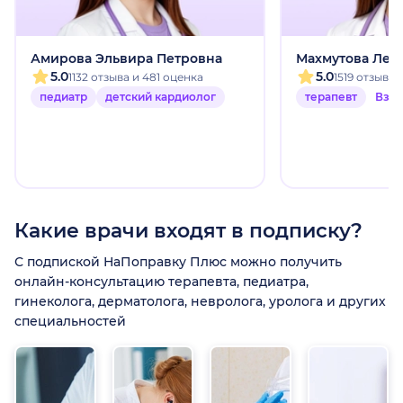
Амирова Эльвира Петровна
Махмутова Лей
5.0
5.0
1132 отзыва и 481 оценка
1519 отзыво
педиатр
детский кардиолог
терапевт
Взр
Какие врачи входят в подписку?
С подпиской НаПоправку Плюс можно получить
онлайн-консультацию терапевта, педиатра,
гинеколога, дерматолога, невролога, уролога и других
специальностей