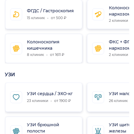
Колоноско
ФГДС / Гастроскопия
наркозом
15 клиник
от 500 ₽
2 клиники
Колоноскопия
ФКС + ФГД
кишечника
наркозом
8 клиник
от 1611 ₽
2 клиники
УЗИ
УЗИ сердца / ЭХО-кг
УЗИ малого
23 клиники
от 1900 ₽
26 клиник
УЗИ брюшной
УЗИ щито
полости
железы