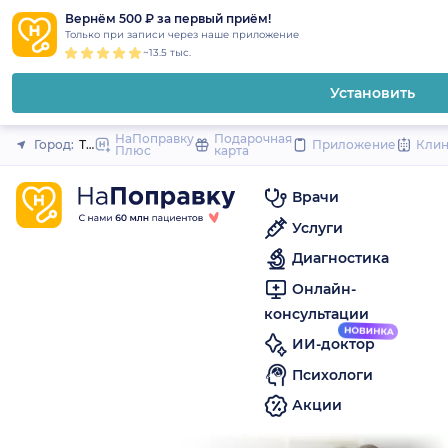
1
2
3
4
5
to
Вернём 500 ₽ за первый приём!
Закрыть
Только при записи через наше приложение
content
~13.5 тыс.
Установить
НаПоправку
Подарочная
Город:
Тамбов
Приложение
Кли
Плюс
карта
Врачи
Услуги
Диагностика
Онлайн-
консультации
ИИ-доктор
Психологи
Акции