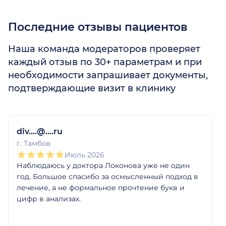
Последние отзывы пациентов
Наша команда модераторов проверяет
каждый отзыв по 30+ параметрам и при
необходимости запрашивает документы,
подтверждающие визит в клинику
1
2
3
4
5
1
2
3
4
5
1
2
3
4
5
1
2
3
4
5
1
2
3
4
5
1
2
3
4
5
div....@....ru
г. Тамбов
Июль 2026
Наблюдаюсь у доктора Локонова уже не один
год. Большое спасибо за осмысленный подход в
лечение, а не формальное прочтение букв и
цифр в анализах.