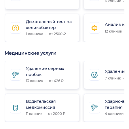
6 клиник
о
Дыхательный тест на
Анализ кр
хеликобактер
12 клиник
о
1 клиника
от 2500 ₽
Медицинские услуги
Удаление серных
Удаление 
пробок
7 клиник
о
13 клиник
от 426 ₽
Водительская
Ударно-во
медкомиссия
терапия
11 клиник
от 2000 ₽
4 клиники