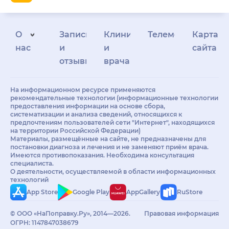
О
Запись
Клиникам
Телемедицина
Карта
нас
и
и
сайта
отзывы
врачам
На информационном ресурсе применяются
рекомендательные технологии (информационные технологии
предоставления информации на основе сбора,
систематизации и анализа сведений, относящихся к
предпочтениям пользователей сети "Интернет", находящихся
на территории Российской Федерации)
Материалы, размещённые на сайте, не предназначены для
постановки диагноза и лечения и не заменяют приём врача.
Имеются противопоказания. Необходима консультация
специалиста.
О деятельности, осуществляемой в области информационных
технологий
App Store
Google Play
AppGallery
RuStore
© ООО «НаПоправку.Ру», 2014—2026.
Правовая информация
ОГРН: 1147847038679