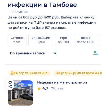
инфекции в Тамбове
7 клиник
Цены от 805 руб. до 1900 руб.. Выберите клинику
для записи на ПЦР анализ на скрытые инфекции
по рейтингу на базе 157 отзывов.
Сегодня
Ближайшие
Утро
Вечер
В
7 авг.
3 дня
до 11:00
после 18:00
8 а
Выбор пациентов 2025
Средний рейтинг врачей 4.8
Надежда на Магистральной
4.7
71 отзыв