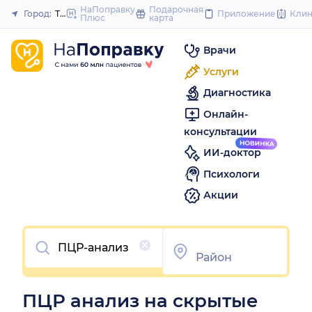
to
НаПоправку
Подарочная
Город:
Тамбов
Приложение
Кли
Плюс
карта
Закрыть
content
Врачи
Услуги
Диагностика
Онлайн-
консультации
ИИ-доктор
Психологи
Акции
Очистить
ПЦР анализ на скрытые