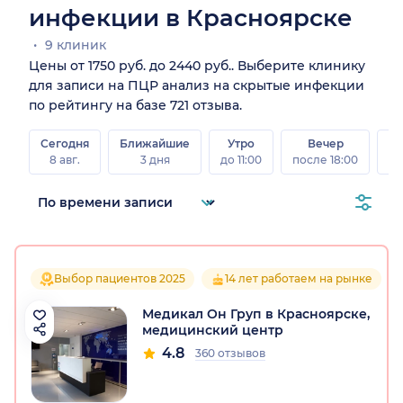
инфекции в Красноярске
9 клиник
Цены от 1750 руб. до 2440 руб.. Выберите клинику
для записи на ПЦР анализ на скрытые инфекции
по рейтингу на базе 721 отзыва.
Сегодня
Ближайшие
Утро
Вечер
В
8 авг.
3 дня
до 11:00
после 18:00
8 а
Выбор пациентов 2025
14 лет работаем на рынке
Медикал Он Груп в Красноярске,
медицинский центр
4.8
360 отзывов