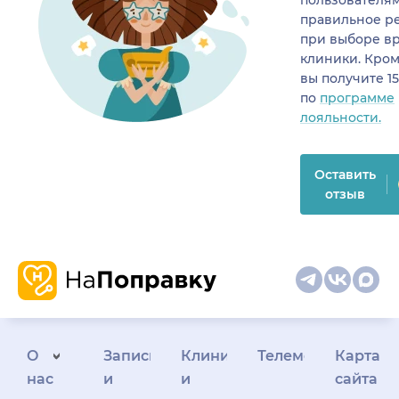
правильное р
при выборе в
клиники. Кром
вы получите 1
по
программе
лояльности.
Оставить
отзыв
О
Запись
Клиникам
Телемедицина
Карта
нас
и
и
сайта