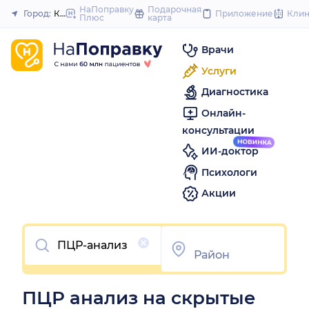
to
НаПоправку
Подарочная
Город:
Красноярск
Приложение
Кли
Плюс
карта
Закрыть
content
Врачи
Услуги
Диагностика
Онлайн-
консультации
ИИ-доктор
Психологи
Акции
Очистить
ПЦР анализ на скрытые