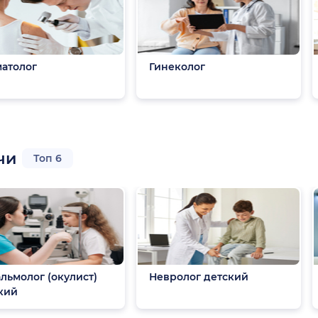
атолог
Гинеколог
чи
Топ 6
льмолог (окулист)
Невролог детский
кий