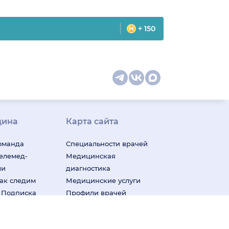
+ 150
цина
Карта сайта
оманда
Специальности врачей
телемед-
Медицинская
ши
диагностика
ак следим
Медицинские услуги
м
Подписка
Профили врачей
у Плюс»
Профили клиник
Все
ицина для
города