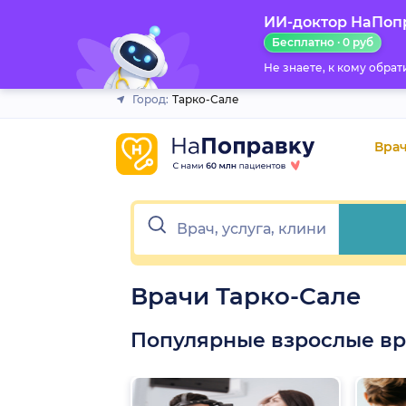
ИИ-доктор НаПоп
Закрыть
Бесплатно · 0 руб
Не знаете, к кому обра
Город:
Тарко-Сале
Вра
Врачи Тарко-Сале
Популярные взрослые в