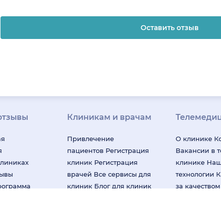
Оставить отзыв
отзывы
Клиникам и врачам
Телемеди
ая
Привлечение
О клинике
К
я
пациентов
Регистрация
Вакансии в 
клиниках
клиник
Регистрация
клинике
На
зывы
врачей
Все сервисы для
технологии
К
рограмма
клиник
Блог для клиник
за качество
Клиенты и кейсы
«НаПоправк
лей
Правила модерации
Онлайн-мед