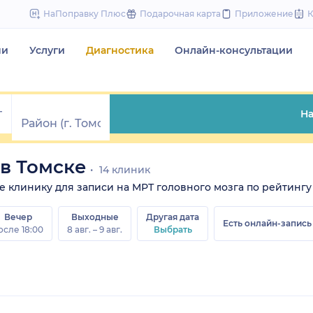
to
НаПоправку Плюс
Подарочная карта
Приложение
content
чи
Услуги
Диагностика
Онлайн-консультации
На
 в Томске
14 клиник
те клинику для записи на МРТ головного мозга по рейтингу 
Вечер
Выходные
Другая дата
Есть онлайн-запись
осле 18:00
8 авг. – 9 авг.
Выбрать