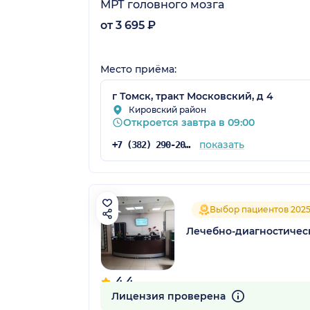
МРТ головного мозга
от 3 695 ₽
Место приёма:
г Томск, тракт Московский, д 4
Кировский район
Откроется завтра в 09:00
показать
+7 (382) 290-20-11
Выбор пациентов 202
Лечебно-диагностичес
4.4
47 отзывов
Лицензия проверена