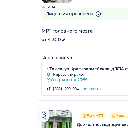
4.9
5 отзывов
Лицензия проверена
МРТ головного мозга
от 4 300 ₽
Место приёма:
г Томск, ул Красноармейская, д 101А с
Кировский район
Открыто до 23:59
показать
+7 (382) 299-99-01
Есть МРТ
Узкоп
Движение, медицинск