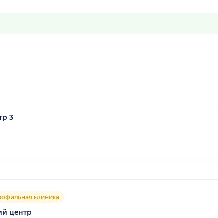
тр 3
рофильная клиника
ий центр