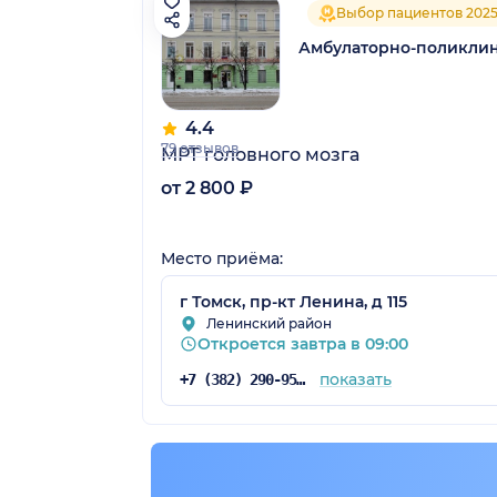
Выбор пациентов 202
Амбулаторно-поликлин
4.4
79 отзывов
МРТ головного мозга
от 2 800 ₽
Место приёма:
г Томск, пр-кт Ленина, д 115
Ленинский район
Откроется завтра в 09:00
показать
+7 (382) 290-95-09