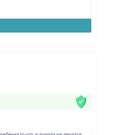
бёнка,то,что, я думала не лечится.