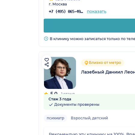
г. Москва
показать
+7 (495) 065-49-88
В клинику можно записаться только по тел
Близко от метро
Лазебный Даниил Лео
5.0
1 отзыв
Стаж 3 года
Документы проверены
психиатр
Взрослый, детский
Рекомендую эту клинику на 100%. Вра