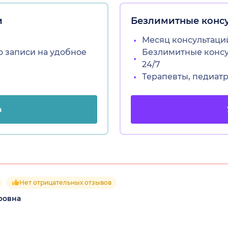
и
Безлимитные конс
Месяц консультаций
о записи на удобное
Безлимитные консул
24/7
Терапевты, педиат
а
Нет отрицательных отзывов
ровна