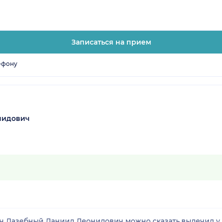
Записаться на прием
ефону
нидович
ч Лазебный Даниил Леонидович можно сказать,вылечил у ре