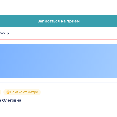
Записаться на прием
лефону
Близко от метро
а Олеговна