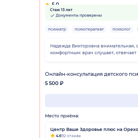
5.0
Стаж 13 лет
32 отзыва
Документы проверены
психиатр
психотерапевт
психолог
Надежда Викторовна внимательная, о
комфортным: врач слушает, отвечает 
Онлайн-консультация детского пс
5 500 ₽
Место приёма:
Центр Ваше Здоровье плюс на Орех
4.6
92 отзыва