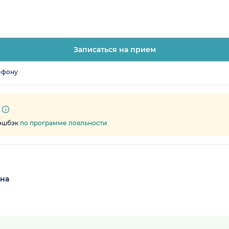
Записаться на прием
ефону
кэшбэк
по программе лояльности
вна