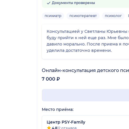
Документы проверены
психиатр
психотерапевт
психолог
Консультацией у Светланы Юрьевны я
буду прийти к ней еще раз. Мне был
давило морально. После приема я по
уделила достаточно времени.
Онлайн-консультация детского пс
7 000 ₽
Место приёма:
Центр PSY-Family
4.8
12 отзывов