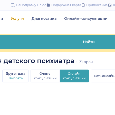
to
НаПоправку Плюс
Подарочная карта
Приложение
content
чи
Услуги
Диагностика
Онлайн-консультации
Найти
 детского психиатра
31 врач
Другая дата
Очные
Онлайн
Есть онлайн
Выбрать
консультации
консультации