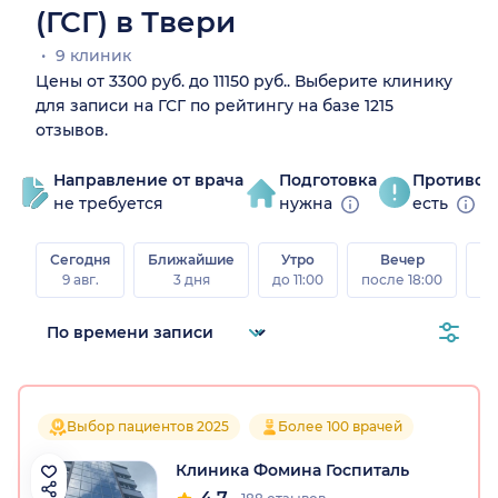
(ГСГ) в Твери
9 клиник
Цены от 3300 руб. до 11150 руб.. Выберите клинику
для записи на ГСГ по рейтингу на базе 1215
отзывов.
Направление от врача
Подготовка
Противоп
не требуется
нужна
есть
Сегодня
Ближайшие
Утро
Вечер
В
9 авг.
3 дня
до 11:00
после 18:00
8 а
Выбор пациентов 2025
Более 100 врачей
Клиника Фомина Госпиталь