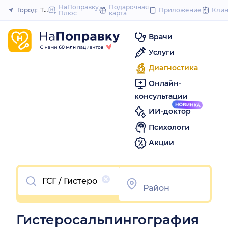
to
НаПоправку
Подарочная
Город:
Тверь
Приложение
Кли
Плюс
карта
Закрыть
content
Врачи
Услуги
Диагностика
Онлайн-
консультации
ИИ-доктор
Психологи
Акции
Очистить
Гистеросальпингография