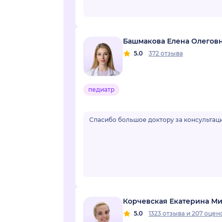
Башмакова Елена Олегов
5.0
372 отзыва
педиатр
Спасибо большое доктору за консультаци
Корчевская Екатерина М
5.0
1323 отзыва
и
207 оцен