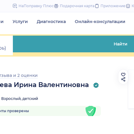
to
НаПоправку Плюс
Подарочная карта
Приложение
content
чи
Услуги
Диагностика
Онлайн-консультации
Найти
отзыва
и
2 оценки
ева Ирина Валентиновна
Взрослый, детский
нты проверены