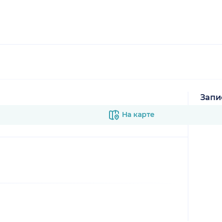
Запи
В к
На карте