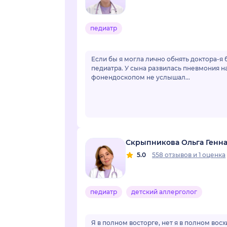
педиатр
Если бы я могла лично обнять доктора-я 
педиатра. У сына развилась пневмония н
фонендоскопом не услышал...
Скрыпникова Ольга Генн
5.0
558 отзывов
и
1 оценка
педиатр
детский аллерголог
Я в полном восторге, нет я в полном вос