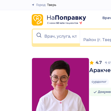
1
2
3
4
5
1
2
3
4
5
Город:
Тверь
Закрыть
Вра
4.7
4 
Аракче
сурдолог
Докуме