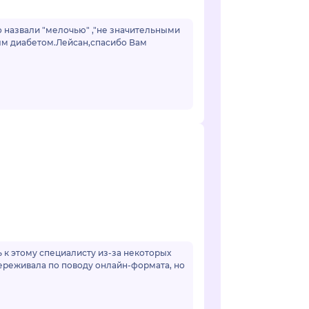
о назвали "мелочью" ,"не значительными
ным диабетом.Лейсан,спасибо Вам
к этому специалисту из-за некоторых
переживала по поводу онлайн-формата, но