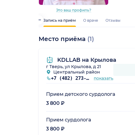
Это ваш профиль?
Запись на приём
О враче
Отзывы
Место приёма
(1)
KDLLAB на Крылова
г Тверь, ул Крылова, д 21
Центральный район
+7 (482) 273-67-36
показать
Прием детского сурдолога
3 800 ₽
Прием сурдолога
3 800 ₽