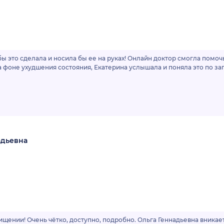
бы это сделала и носила бы ее на руках! Онлайн доктор смогла помо
а фоне ухудшения состояния, Екатерина услышала и поняла это по зап
адьевна
хищении! Очень чётко, доступно, подробно. Ольга Геннадьевна вника