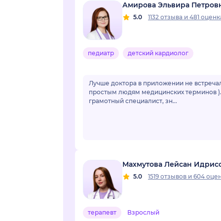
Амирова Эльвира Петров
5.0
1132 отзыва
и
481 оценк
педиатр
детский кардиолог
Лучше доктора в приложении не встречал
простым людям медицинских терминов ). 
грамотный специалист, зн...
Махмутова Лейсан Идрис
5.0
1519 отзывов
и
604 оце
терапевт
Взрослый