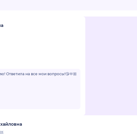
на
ю! Ответила на все мои вопросы!😘🫶🏼
ихайловна
ок