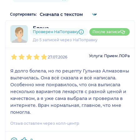
Сортировать:
Елена
Проверен НаПоправку
После записи
1 отзыв
До 5 записей через НаПоправку
1
2
3
4
5
Услуга: Прием ЛОРа
27.07.2026
Я долго болела, но по рецепту Гульназ Алмазовны
вылечилась. Она всё сказала и всё написала.
Особенно мне понравилось, что она выписала
несколько вариантов лекарств с разной ценой и
качеством, а я уже сама выбрала и проверила в
интернете. Врач нормальная, главное, что мне
помогла.
Отзыв оставлен через колл-центр