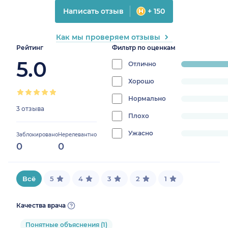
Написать отзыв
+ 150
Как мы проверяем отзывы
Рейтинг
Фильтр по оценкам
5.0
Отлично
progress:
100%
Хорошо
progress:
0%
Нормально
progress:
3 отзыва
0%
Плохо
progress:
0%
Ужасно
progress:
Заблокировано
Нерелевантно
0
0
0%
Всё
5
4
3
2
1
Качества врача
Понятные объяснения (1)