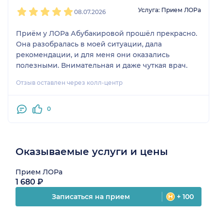
1
2
3
4
5
Услуга: Прием ЛОРа
08.07.2026
Приём у ЛОРа Абубакировой прошёл прекрасно.
Она разобралась в моей ситуации, дала
рекомендации, и для меня они оказались
полезными. Внимательная и даже чуткая врач.
Отзыв оставлен через колл-центр
0
Оказываемые услуги и цены
Прием ЛОРа
1 680 ₽
Записаться на прием
+ 100