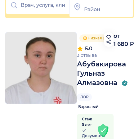
от
Низкая цена приёма
1 680 ₽
5.0
3 отзыва
Абубакирова
Гульназ
Алмазовна
ЛОР
Взрослый
Стаж
5 лет
Документы