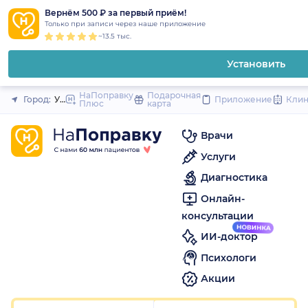
1
2
3
4
5
1
2
3
4
5
1
2
3
4
5
to
Вернём 500 ₽ за первый приём!
Закрыть
Только при записи через наше приложение
content
~13.5 тыс.
Установить
НаПоправку
Подарочная
Город:
Уфа
Приложение
Кли
Плюс
карта
Врачи
Услуги
Диагностика
Онлайн-
консультации
ИИ-доктор
Психологи
Акции