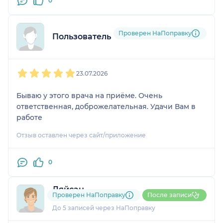
0
Проверен НаПоправку
Пользователь НаПоправку
1
2
3
4
5
23.07.2026
Бываю у этого врача на приёме. Очень
ответственная, доброжелательная. Удачи Вам в
работе
Отзыв оставлен через сайт/приложение
0
Ляйсан
Проверен НаПоправку
После записи
1 отзыв
До 5 записей через НаПоправку