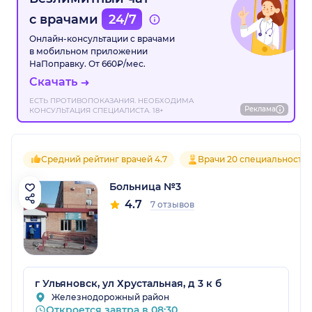
с врачами
24/7
Онлайн-консультации с врачами
в мобильном приложении
НаПоправку. От 660₽/мес.
Скачать
ЕСТЬ ПРОТИВОПОКАЗАНИЯ. НЕОБХОДИМА
Реклама
КОНСУЛЬТАЦИЯ СПЕЦИАЛИСТА. 18+
Средний рейтинг врачей 4.7
Врачи 20 специальносте
Больница №3
4.7
7 отзывов
г Ульяновск, ул Хрустальная, д 3 к б
Железнодорожный район
Откроется завтра в 08:30