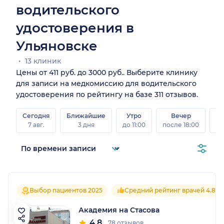
водительского
удостоверения в
Ульяновске
13 клиник
Цены от 411 руб. до 3000 руб.. Выберите клинику
для записи на медкомиссию для водительского
удостоверения по рейтингу на базе 311 отзывов.
Сегодня
Ближайшие
Утро
Вечер
В
7 авг.
3 дня
до 11:00
после 18:00
8 а
Выбор пациентов 2025
Средний рейтинг врачей 4.8
Академия на Стасова
4.8
78 отзывов