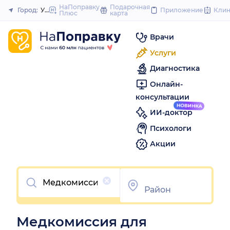
to
НаПоправку
Подарочная
Город:
Ульяновск
Приложение
Кли
Плюс
карта
Закрыть
content
Врачи
Услуги
Диагностика
Онлайн-
консультации
ИИ-доктор
Психологи
Акции
Очистить
Медкомиссия для