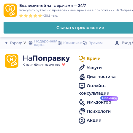
1
2
3
4
5
to
Безлимитный чат с врачами — 24/7
Закрыть
Консультируйтесь с проверенными врачами в приложении НаПоправк
content
~30.5 тыс.
Скачать приложение
Подарочная
Город:
Узловая
Клиникам
Врачам
Вход 
карта
Врачи
Услуги
Диагностика
Онлайн-
консультации
ИИ-доктор
Психологи
Акции