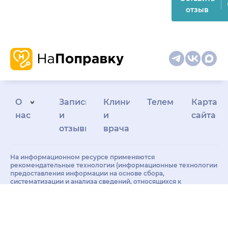
отзыв
О
Запись
Клиникам
Телемедицина
Карта
нас
и
и
сайта
отзывы
врачам
На информационном ресурсе применяются
рекомендательные технологии (информационные технологии
предоставления информации на основе сбора,
систематизации и анализа сведений, относящихся к
предпочтениям пользователей сети "Интернет", находящихся
на территории Российской Федерации)
Материалы, размещённые на сайте, не предназначены для
постановки диагноза и лечения и не заменяют приём врача.
Имеются противопоказания. Необходима консультация