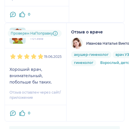
0
Отзыв о враче
Маргарита
Проверен НаПоправку
1 отзыв
Иванова Наталья Викт
1
2
3
4
5
акушер-гинеколог
врач У
19.06.2025
гинеколог
Взрослый, дет
Хороший врач,
внимательный,
побольше бы таких.
Отзыв оставлен через сайт/
приложение
0