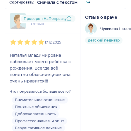
Сортировать:
Отзыв о враче
suh....@....ru
Проверен НаПоправку
1 отзыв
Чуксеева Натал
1
2
3
4
5
детский педиатр
17.12.2025
Наталья Владимировна
наблюдает моего ребёнка с
рождения. Всегда всё
понятно объясняет,нам она
очень нравится!!!
Что понравилось больше всего?
Внимательное отношение
Понятные объяснения
Доброжелательность
Профессионализм и опыт
Результативное лечение