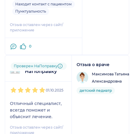
Находит контакт с пациентом
Пунктуальность
Отзыв оставлен через сайт/
приложение
0
Отзыв о враче
Пользователь
Проверен НаПоправку
НаПоправку
Максимова Татьяна
Александровна
1
2
3
4
5
01.10.2025
детский педиатр
Отличный специалист,
всегда поможет и
объяснит лечение.
Отзыв оставлен через сайт/
приложение