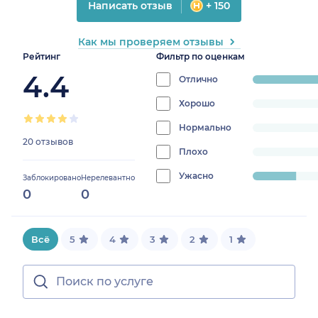
Написать отзыв
+ 150
Как мы проверяем отзывы
Рейтинг
Фильтр по оценкам
4.4
Отлично
progress:
80%
Хорошо
progress:
0%
Нормально
progress:
20 отзывов
0%
Плохо
progress:
0%
Ужасно
progress:
Заблокировано
Нерелевантно
0
0
20%
Всё
5
4
3
2
1