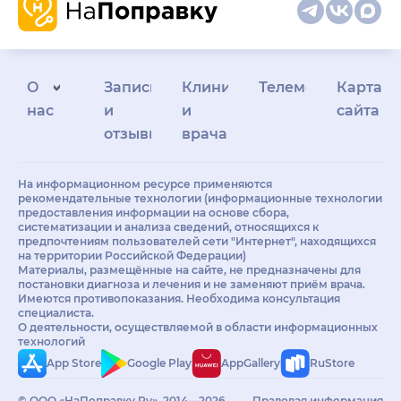
О
Запись
Клиникам
Телемедицина
Карта
нас
и
и
сайта
отзывы
врачам
На информационном ресурсе применяются
рекомендательные технологии (информационные технологии
предоставления информации на основе сбора,
систематизации и анализа сведений, относящихся к
предпочтениям пользователей сети "Интернет", находящихся
на территории Российской Федерации)
Материалы, размещённые на сайте, не предназначены для
постановки диагноза и лечения и не заменяют приём врача.
Имеются противопоказания. Необходима консультация
специалиста.
О деятельности, осуществляемой в области информационных
технологий
App Store
Google Play
AppGallery
RuStore
© ООО «НаПоправку.Ру», 2014—2026.
Правовая информация