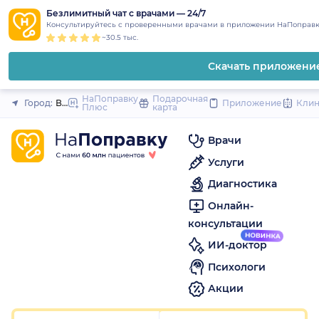
1
2
3
4
5
1
2
3
4
5
1
2
3
4
5
to
Безлимитный чат с врачами — 24/7
Закрыть
Консультируйтесь с проверенными врачами в приложении НаПоправк
content
~30.5 тыс.
Скачать приложени
НаПоправку
Подарочная
Город:
Великие Луки
Приложение
Кли
Плюс
карта
Врачи
Услуги
Диагностика
Онлайн-
консультации
ИИ-доктор
Психологи
Акции