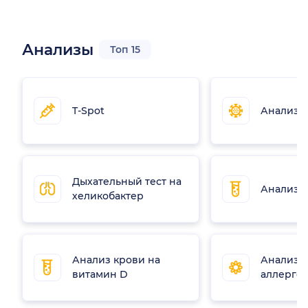
Анализы
Топ 15
T-Spot
Анализ 
Дыхательный тест на
Анализ н
хеликобактер
Анализ крови на
Анализы
витамин D
аллерге