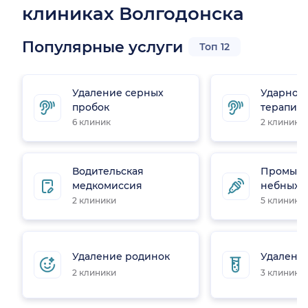
клиниках Волгодонска
Популярные услуги
Топ 12
Удаление серных
Ударно-
пробок
терапия
6 клиник
2 клиники
Водительская
Промыва
медкомиссия
небных 
2 клиники
5 клиник
Удаление родинок
Удалени
2 клиники
3 клиники