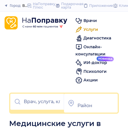
to
НаПоправку
Подарочная
Город:
Волгодонск
Приложение
Кли
Плюс
карта
Закрыть
content
Врачи
Услуги
Диагностика
Онлайн-
консультации
ИИ-доктор
Психологи
Акции
Медицинские услуги в