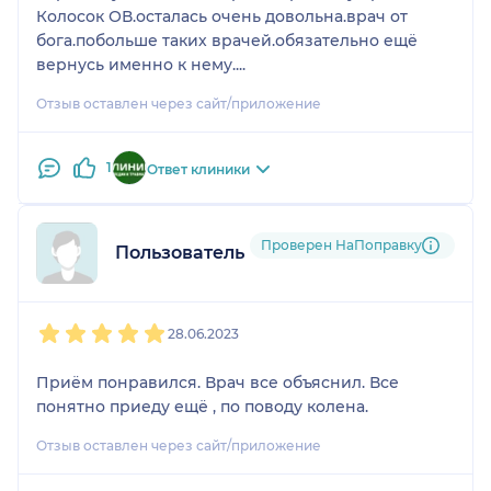
Колосок ОВ.осталась очень довольна.врач от
бога.побольше таких врачей.обязательно ещё
вернусь именно к нему....
Отзыв оставлен через сайт/приложение
1
Ответ клиники
Проверен НаПоправку
Пользователь НаПоправку
1
2
3
4
5
28.06.2023
Приём понравился. Врач все объяснил. Все
понятно приеду ещё , по поводу колена.
Отзыв оставлен через сайт/приложение