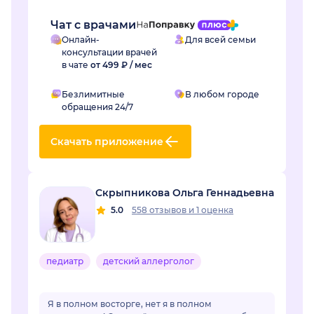
Чат с врачами
Онлайн-
Для всей семьи
консультации врачей
в чате
от 499 ₽ / мес
Безлимитные
В любом городе
обращения 24/7
Скачать приложение
Скрыпникова Ольга Геннадьевна
5.0
558 отзывов
и
1 оценка
педиатр
детский аллерголог
Я в полном восторге, нет я в полном