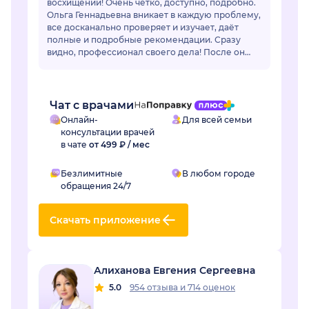
восхищении! Очень чётко, доступно, подробно.
Ольга Геннадьевна вникает в каждую проблему,
все досканально проверяет и изучает, даёт
полные и подробные рекомендации. Сразу
видно, профессионал своего дела! После он
лайн общения очень захотелось попасть на
очный приё...
Чат с врачами
Онлайн-
Для всей семьи
консультации врачей
в чате
от 499 ₽ / мес
Безлимитные
В любом городе
обращения 24/7
Скачать приложение
Алиханова Евгения Сергеевна
5.0
954 отзыва
и
714 оценок