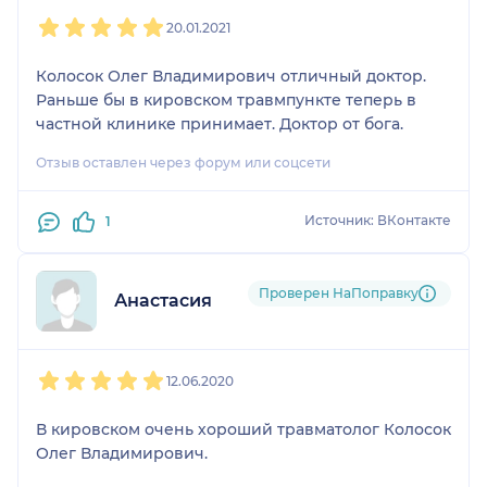
1
2
3
4
5
20.01.2021
Колосок Олег Владимирович отличный доктор.
Раньше бы в кировском травмпункте теперь в
частной клинике принимает. Доктор от бога.
Отзыв оставлен через форум или соцсети
Источник: ВКонтакте
1
Проверен НаПоправку
Анастасия
1
2
3
4
5
12.06.2020
В кировском очень хороший травматолог Колосок
Олег Владимирович.