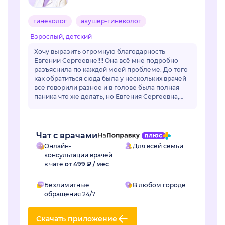
гинеколог
акушер-гинеколог
Взрослый, детский
Хочу выразить огромную благодарность
Евгении Сергеевне!!!! Она всё мне подробно
разъяснила по каждой моей проблеме. До того
как обратиться сюда была у нескольких врачей
все говорили разное и в голове была полная
паника что же делать, но Евгения Сергеевна,
все разложил по полочкам, по каждой
проблем...
Чат с врачами
Онлайн-
Для всей семьи
консультации врачей
в чате
от 499 ₽ / мес
Безлимитные
В любом городе
обращения 24/7
Скачать приложение