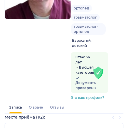
ортопед
травматолог
радская обл.)
травматолог-
ортопед
Взрослый,
детский
Стаж 36
лет
Высшая
категория
Документы
проверены
Это ваш профиль?
Запись
О враче
Отзывы
Места приёма (1/2):