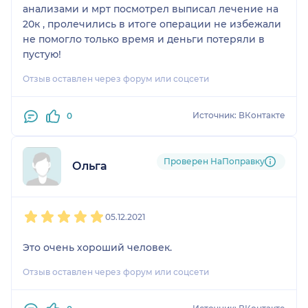
анализами и мрт посмотрел выписал лечение на
20к , пролечились в итоге операции не избежали
не помогло только время и деньги потеряли в
пустую!
Отзыв оставлен через форум или соцсети
Источник: ВКонтакте
0
Проверен НаПоправку
Ольга
1
2
3
4
5
05.12.2021
Это очень хороший человек.
Отзыв оставлен через форум или соцсети