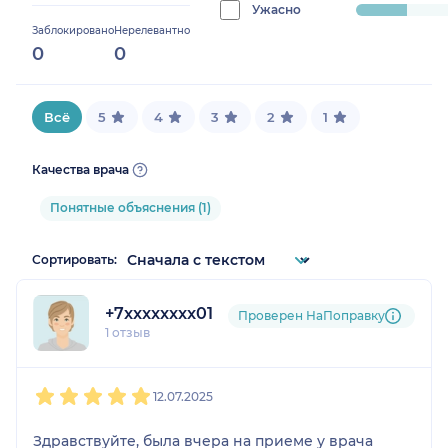
0%
Ужасно
progress:
Заблокировано
Нерелевантно
16.666666666666664%
0
0
Всё
5
4
3
2
1
Качества врача
Понятные объяснения (1)
Сортировать:
+7xxxxxxxx01
Проверен НаПоправку
1 отзыв
1
2
3
4
5
12.07.2025
Здравствуйте, была вчера на приеме у врача