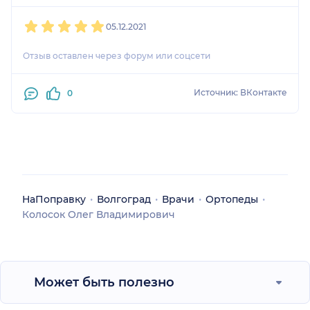
1
2
3
4
5
05.12.2021
Отзыв оставлен через форум или соцсети
Источник: ВКонтакте
0
НаПоправку
Волгоград
Врачи
Ортопеды
Колосок Олег Владимирович
Может быть полезно