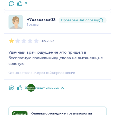
0
+7xxxxxxxx03
Проверен НаПоправку
1 отзыв
1
2
3
4
5
11.05.2023
Удачный врач ,ощущение ,что пришел в
бесплатную поликлинику ,слова не вытянешь,не
советую
Отзыв оставлен через сайт/приложение
0
Ответ клиники
Клиника ортопедии и травматологии