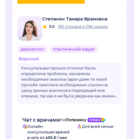
Степанян Тамара Врамовна
5.0
615 отзывов
и
298 оценок
дерматолог
пластический хирург
Взрослый
Консультации прошли отлично! Была
определена проблема, назначены
необходимые анализы (врач даже по моей
просьбе прислала необходимые ссылки на
сдачу данных анализов в подходящей мне
клинике, так как я не была уверенна как именно
называется необходимый мне анализ, да и во
многих клиниках название ан...
Чат с врачами
Онлайн-
Для всей семьи
консультации врачей
в чате
от 499 ₽ / мес