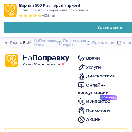
1
2
3
4
5
1
2
3
4
5
1
2
3
4
5
to
Вернём 500 ₽ за первый приём!
Закрыть
Только при записи через наше приложение
content
~13.5 тыс.
Установить
НаПоправку
Подарочная
Город:
Волгоград
Приложение
Кли
Плюс
карта
Врачи
Услуги
Диагностика
Онлайн-
консультации
ИИ-доктор
Психологи
Акции