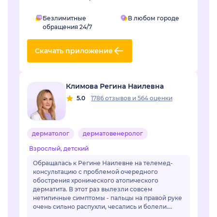
Безлимитные
В любом городе
обращения 24/7
Скачать приложение
Климова Регина Наилевна
5.0
1786 отзывов
и
564 оценки
дерматолог
дерматовенеролог
Взрослый, детский
Обращалась к Регине Наилевне на телемед-
консультацию с проблемой очередного
обострения хронического атопического
дерматита. В этот раз вылезли совсем
нетипичные симптомы - пальцы на правой руке
очень сильно распухли, чесались и болели.
Отек длился уже неделю и сильно мешал жить.