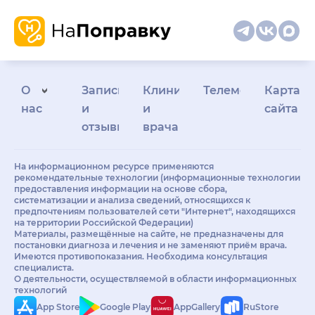
О
Запись
Клиникам
Телемедицина
Карта
нас
и
и
сайта
отзывы
врачам
На информационном ресурсе применяются
рекомендательные технологии (информационные технологии
предоставления информации на основе сбора,
систематизации и анализа сведений, относящихся к
предпочтениям пользователей сети "Интернет", находящихся
на территории Российской Федерации)
Материалы, размещённые на сайте, не предназначены для
постановки диагноза и лечения и не заменяют приём врача.
Имеются противопоказания. Необходима консультация
специалиста.
О деятельности, осуществляемой в области информационных
технологий
App Store
Google Play
AppGallery
RuStore