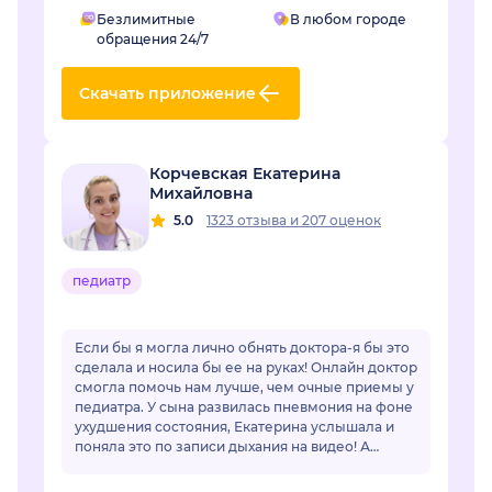
Безлимитные
В любом городе
обращения 24/7
Скачать приложение
Корчевская Екатерина
Михайловна
5.0
1323 отзыва
и
207 оценок
педиатр
Если бы я могла лично обнять доктора-я бы это
сделала и носила бы ее на руках! Онлайн доктор
смогла помочь нам лучше, чем очные приемы у
педиатра. У сына развилась пневмония на фоне
ухудшения состояния, Екатерина услышала и
поняла это по записи дыхания на видео! А
очный врач фонендоскопом не услышал...