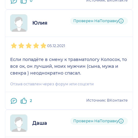
Источник: ВКонтакте
0
Проверен НаПоправку
Юлия
1
2
3
4
5
05.12.2021
Если попадёте в смену к травматологу Колосок, то
все ок, он лучший, моих мужчин (сына, мужа и
свекра ) неоднократно спасал.
Отзыв оставлен через форум или соцсети
Источник: ВКонтакте
2
Проверен НаПоправку
Даша