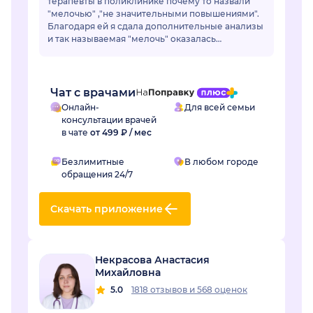
терапевты в поликлинике почему то назвали
"мелочью" ,"не значительными повышениями".
Благодаря ей я сдала дополнительные анализы
и так называемая "мелочь" оказалась
..сахарным диабетом.Лейсан,спасибо Вам
огромное! Если бы не Вы не...
Чат с врачами
Онлайн-
Для всей семьи
консультации врачей
в чате
от 499 ₽ / мес
Безлимитные
В любом городе
обращения 24/7
Скачать приложение
Некрасова Анастасия
Михайловна
5.0
1818 отзывов
и
568 оценок