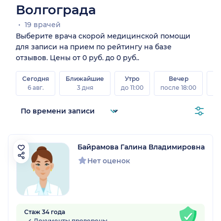
Волгограда
19 врачей
Выберите врача скорой медицинской помощи
для записи на прием по рейтингу на базе
отзывов. Цены от 0 руб. до 0 руб..
Сегодня
Ближайшие
Утро
Вечер
В
6 авг.
3 дня
до 11:00
после 18:00
8 а
Байрамова Галина Владимировна
Нет оценок
Стаж 34 года
Документы проверены