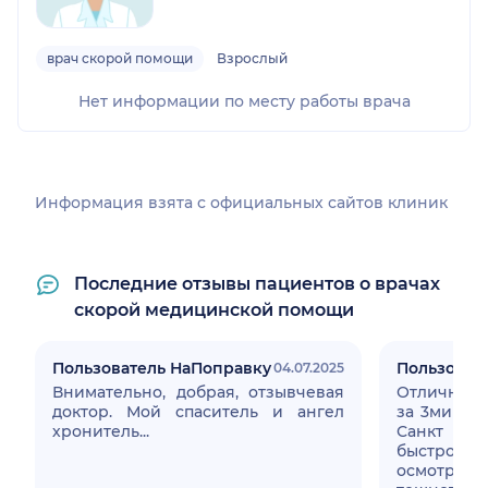
врач скорой помощи
Взрослый
Нет информации по месту работы врача
Информация взята c официальных сайтов клиник
Последние отзывы пациентов о врачах
скорой медицинской помощи
Пользователь НаПоправку
Пользоват
04.07.2025
Внимательно, добрая, отзывчевая
Отличный д
доктор. Мой спаситель и ангел
за 3минут
хронитель...
Санкт Пет
быстро, мн
осмотре