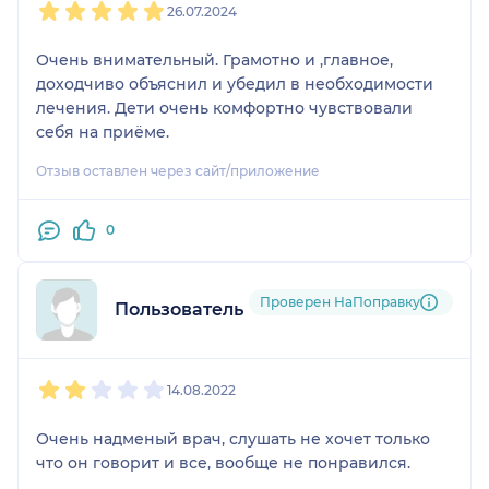
26.07.2024
Очень внимательный. Грамотно и ,главное,
доходчиво объяснил и убедил в необходимости
лечения. Дети очень комфортно чувствовали
себя на приёме.
Отзыв оставлен через сайт/приложение
0
Проверен НаПоправку
Пользователь НаПоправку
1
2
3
4
5
14.08.2022
Очень надменый врач, слушать не хочет только
что он говорит и все, вообще не понравился.