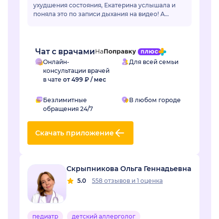
ухудшения состояния, Екатерина услышала и
поняла это по записи дыхания на видео! А
очный врач фонендоскопом не услышал...
Чат с врачами
Онлайн-
Для всей семьи
консультации врачей
в чате
от 499 ₽ / мес
Безлимитные
В любом городе
обращения 24/7
Скачать приложение
Скрыпникова Ольга Геннадьевна
5.0
558 отзывов
и
1 оценка
педиатр
детский аллерголог