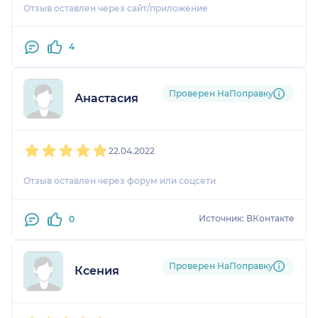
Отзыв оставлен через сайт/приложение
4
Проверен НаПоправку
Анастасия
1
2
3
4
5
22.04.2022
Отзыв оставлен через форум или соцсети
Источник: ВКонтакте
0
Проверен НаПоправку
Ксения
1
2
3
4
5