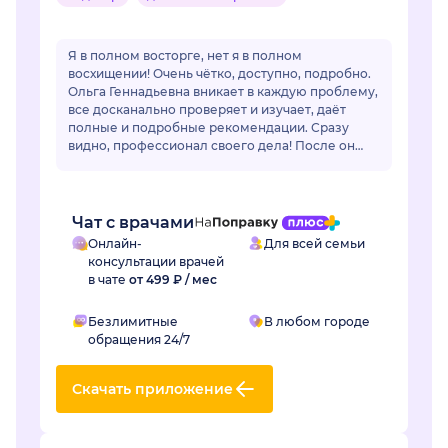
Я в полном восторге, нет я в полном
восхищении! Очень чётко, доступно, подробно.
Ольга Геннадьевна вникает в каждую проблему,
все досканально проверяет и изучает, даёт
полные и подробные рекомендации. Сразу
видно, профессионал своего дела! После он
лайн общения очень захотелось попасть на
очный приё...
Чат с врачами
Онлайн-
Для всей семьи
консультации врачей
в чате
от 499 ₽ / мес
Безлимитные
В любом городе
обращения 24/7
Скачать приложение