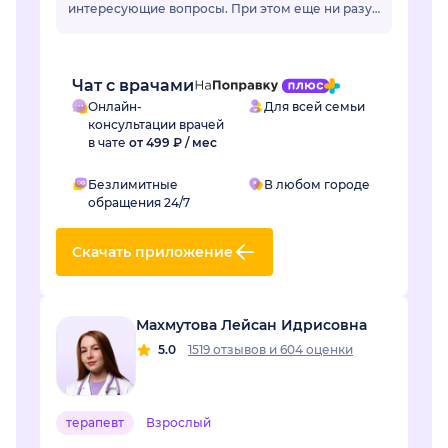
интересующие вопросы. При этом еще ни разу
ее советы не подвели. Действительно
грамотный специалист, зн...
Чат с врачами
Онлайн-
Для всей семьи
консультации врачей
в чате
от 499 ₽ / мес
Безлимитные
В любом городе
обращения 24/7
Скачать приложение
Махмутова Лейсан Идрисовна
5.0
1519 отзывов
и
604 оценки
терапевт
Взрослый