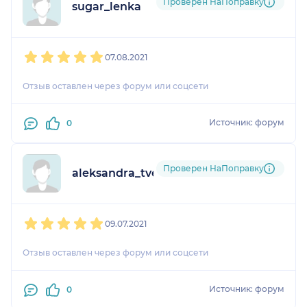
Проверен НаПоправку
sugar_lenka
1
2
3
4
5
07.08.2021
Отзыв оставлен через форум или соцсети
Источник: форум
0
Проверен НаПоправку
aleksandra_tverdohlebova
1
2
3
4
5
09.07.2021
Отзыв оставлен через форум или соцсети
Источник: форум
0