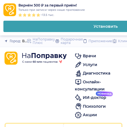
1
2
3
4
5
1
2
3
4
5
1
2
3
4
5
to
Вернём 500 ₽ за первый приём!
Закрыть
Только при записи через наше приложение
content
~13.5 тыс.
Установить
НаПоправку
Подарочная
Город:
Волжский
Приложение
Кли
Плюс
карта
Врачи
Услуги
Диагностика
Онлайн-
консультации
ИИ-доктор
Психологи
Акции