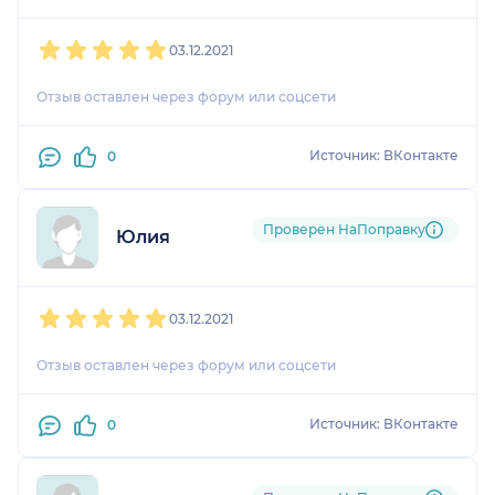
1
2
3
4
5
03.12.2021
Отзыв оставлен через форум или соцсети
Источник: ВКонтакте
0
Проверен НаПоправку
Юлия
1
2
3
4
5
03.12.2021
Отзыв оставлен через форум или соцсети
Источник: ВКонтакте
0