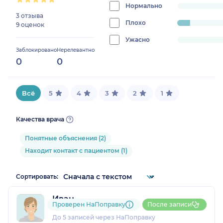
0%
Нормально
progress:
3 отзыва
0%
Плохо
progress:
9 оценок
8.333333333333332%
Ужасно
progress:
Заблокировано
Нерелевантно
0%
0
0
Всё
5
4
3
2
1
Качества врача
Понятные объяснения (2)
Находит контакт с пациентом (1)
Сортировать:
Иван
Проверен НаПоправку
После записи
1 отзыв
До 5 записей через НаПоправку