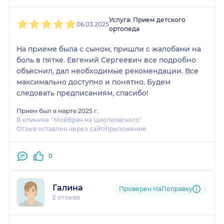
1
2
3
4
5
Услуга: Прием детского
06.03.2025
ортопеда
На приеме была с сыном, пришли с жалобами на
боль в пятке. Евгений Сергеевич все подробно
объяснил, дал необходимые рекомендации. Все
максимально доступно и понятно. Будем
следовать предписаниям, спасибо!
Прием был в марте 2025 г.
В клинике "МойВрач на Циолковского"
Отзыв оставлен через сайт/приложение
0
Галина
Проверен НаПоправку
2 отзыва
1
2
3
4
5