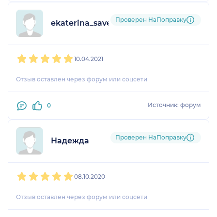
Проверен НаПоправку
ekaterina_saven_honey
1
2
3
4
5
10.04.2021
Отзыв оставлен через форум или соцсети
Источник: форум
0
Проверен НаПоправку
Надежда
1
2
3
4
5
08.10.2020
Отзыв оставлен через форум или соцсети