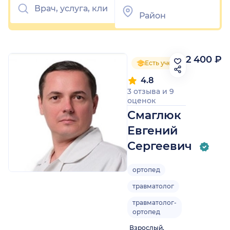
2 400 ₽
Есть ученая степень
4.8
3 отзыва
и
9
оценок
Смаглюк
Евгений
Сергеевич
ортопед
травматолог
травматолог-
ортопед
Взрослый,