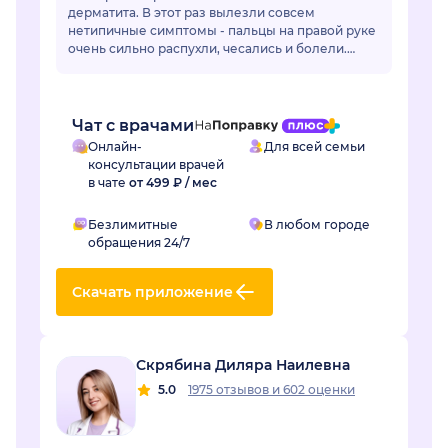
дерматита. В этот раз вылезли совсем
нетипичные симптомы - пальцы на правой руке
очень сильно распухли, чесались и болели.
Отек длился уже неделю и сильно мешал жить.
Регина Наилевна назн...
Чат с врачами
Онлайн-
Для всей семьи
консультации врачей
в чате
от 499 ₽ / мес
Безлимитные
В любом городе
обращения 24/7
Скачать приложение
Скрябина Диляра Наилевна
5.0
1975 отзывов
и
602 оценки