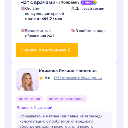
Чат с врачами
Онлайн-
Для всей семьи
консультации врачей
в чате
от 499 ₽ / мес
Безлимитные
В любом городе
обращения 24/7
Скачать приложение
Климова Регина Наилевна
5.0
1787 отзывов
и
564 оценки
дерматолог
дерматовенеролог
Взрослый, детский
Обращалась к Регине Наилевне на телемед-
консультацию с проблемой очередного
обострения хронического атопического