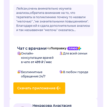
Лейсан,очень внимательно изучила
анализы,обратила внимание на то, что
терапевты в поликлинике почему то назвали
"мелочью" ,"не значительными повышениями".
Благодаря ей я сдала дополнительные анализы
и так называемая "мелочь" оказалась
..сахарным диабетом.Лейсан,спасибо Вам
огромное! Если бы не Вы не...
Чат с врачами
Онлайн-
Для всей семьи
консультации врачей
в чате
от 499 ₽ / мес
Безлимитные
В любом городе
обращения 24/7
Скачать приложение
Некрасова Анастасия