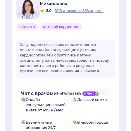
Михайловна
5.0
1818 отзывов
и
568 оценок
педиатр
детский кардиолог
Хочу поделиться своим положительным
опытом онлайн-консультации с детским
кардиологом. Мы обратились к этому
специалисту из-за некоторых тревог по поводу
состояния нашего ребенка, и результат
превзошел все наши ожидания. Сначала я
немного переживала по поводу онлайн-
формата, но доктор моментально раз...
Чат с врачами
Онлайн-
Для всей семьи
консультации врачей
в чате
от 499 ₽ / мес
Безлимитные
В любом городе
обращения 24/7