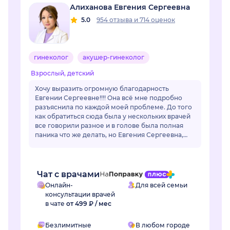
Алиханова Евгения Сергеевна
5.0
954 отзыва
и
714 оценок
гинеколог
акушер-гинеколог
Взрослый, детский
Хочу выразить огромную благодарность
Евгении Сергеевне!!!! Она всё мне подробно
разъяснила по каждой моей проблеме. До того
как обратиться сюда была у нескольких врачей
все говорили разное и в голове была полная
паника что же делать, но Евгения Сергеевна,
все разложил по полочкам, по каждой
проблем...
Чат с врачами
Онлайн-
Для всей семьи
консультации врачей
в чате
от 499 ₽ / мес
Безлимитные
В любом городе