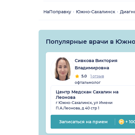
НаПоправку
Южно-Сахалинск
Диагн
Популярные врачи в Южно
Сивкова Виктория
Владимировна
5.0
1 отзыв
офтальмолог
Центр Медскан Сахалин на
Леонова
г Южно-Сахалинск, ул Имени
П.А.Леонова, д 40 стр 1
Записаться на прием
+ 10