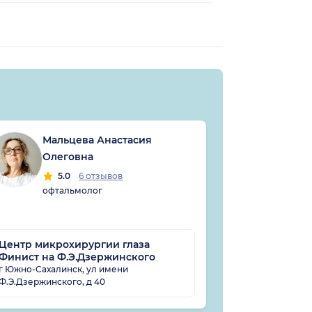
Мальцева Анастасия
Баб
Олеговна
5
офта
5.0
6 отзывов
офтальмолог
Центр микрохирургии глаза
Финист на Ф.Э.Дзержинского
МЦ Медлайт
г Южно-Сахалинск, ул имени
Ф.Э.Дзержинского, д 40
г Южно-Сахалин