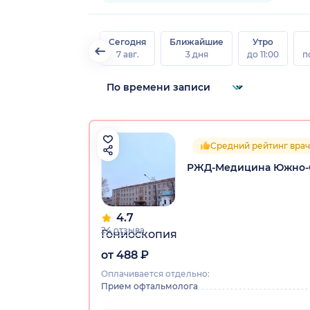
Сегодня
Ближайшие
Утро
7 авг.
3 дня
до 11:00
п
Средний рейтинг врач
РЖД-Медицина Южно-
4.7
24 отзыва
Гониоскопия
от 488 ₽
Оплачивается отдельно:
Прием офтальмолога