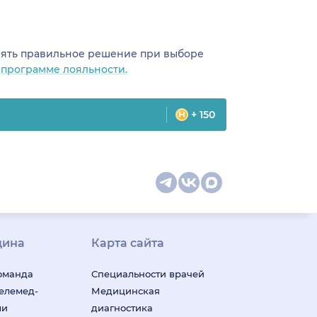
инять правильное решение при выборе
о
программе лояльности.
+ 150
цина
Карта сайта
оманда
Специальности врачей
телемед-
Медицинская
ши
диагностика