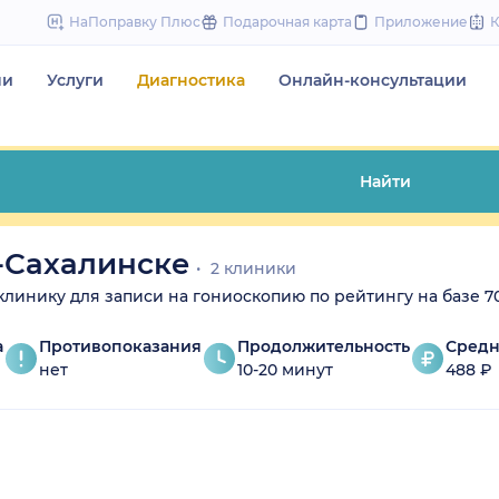
to
НаПоправку Плюс
Подарочная карта
Приложение
content
чи
Услуги
Диагностика
Онлайн-консультации
Найти
-Сахалинске
2 клиники
 клинику для записи на гониоскопию по рейтингу на базе 7
а
Противопоказания
Продолжительность
Средн
нет
10-20 минут
488 ₽