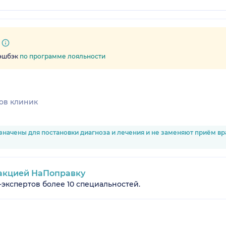
кэшбэк
по программе лояльности
ов клиник
значены для постановки диагноза и лечения и не заменяют приём в
акцией НаПоправку
-экспертов более 10 специальностей.