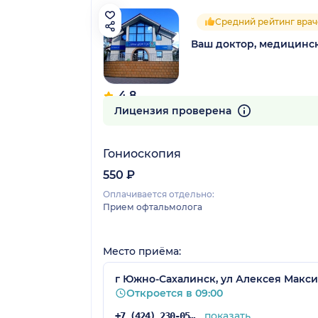
Средний рейтинг врач
Ваш доктор, медицинс
4.8
46 отзывов
Лицензия проверена
Гониоскопия
550 ₽
Оплачивается отдельно:
Прием офтальмолога
Место приёма:
г Южно-Сахалинск, ул Алексея Макси
Откроется в 09:00
показать
+7 (424) 230-05-12