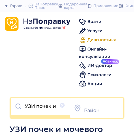
to
НаПоправку
Подарочная
Город:
Южно-Сахалинск
Приложение
Кли
Плюс
карта
Закрыть
content
Врачи
Услуги
Диагностика
Онлайн-
консультации
ИИ-доктор
Психологи
Акции
Очистить
УЗИ почек и мочевого