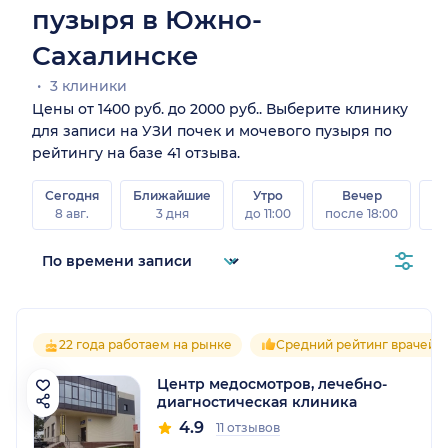
пузыря в Южно-
Сахалинске
3 клиники
Цены от 1400 руб. до 2000 руб.. Выберите клинику
для записи на УЗИ почек и мочевого пузыря по
рейтингу на базе 41 отзыва.
Сегодня
Ближайшие
Утро
Вечер
В
8 авг.
3 дня
до 11:00
после 18:00
8 а
22 года работаем на рынке
Средний рейтинг врачей 4
Центр медосмотров, лечебно-
диагностическая клиника
4.9
11 отзывов