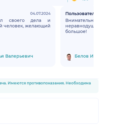
Пользователь НаПоправку
04.07.2024
26.1
ал своего дела и
Внимательный, компетент
й человек, желающий
неравнодушный врач! Спа
большое!
ья Валерьевич
Белов Илья Валерьевич
рача. Имеются противопоказания. Необходима