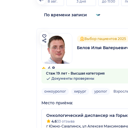
8 авг.
3 дня
до 11:00
п
Выбор пациентов 2025
Белов Илья Валерьеви
4.8
Стаж 19 лет
Высшая категория
18 отзывов
Документы проверены
онкоуролог
хирург
уролог
Взросл
Место приёма:
Онкологический диспансер на Горьк
4.6
33 отзыва
г Южно-Сахалинск, ул Алексея Максимовича 