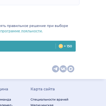
инять правильное решение при выборе
о
программе лояльности.
+ 150
цина
Карта сайта
оманда
Специальности врачей
телемед-
Медицинская