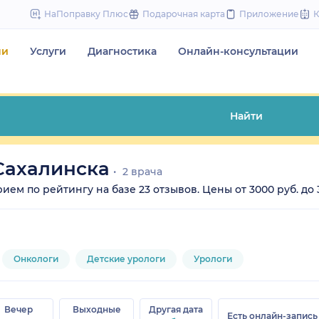
to
НаПоправку Плюс
Подарочная карта
Приложение
content
чи
Услуги
Диагностика
Онлайн-консультации
Найти
Сахалинска
2 врача
ем по рейтингу на базе 23 отзывов. Цены от 3000 руб. до 3
Онкологи
Детские урологи
Урологи
Вечер
Выходные
Другая дата
Есть онлайн-запись