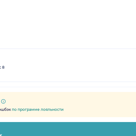
с 8
кэшбэк
по программе лояльности
х