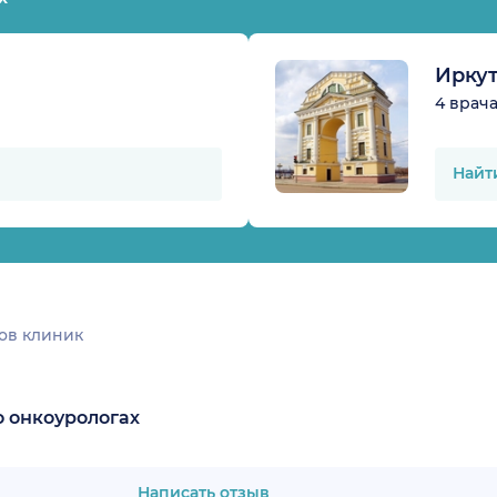
Иркут
4 врач
Найт
ов клиник
о онкоурологах
Написать отзыв