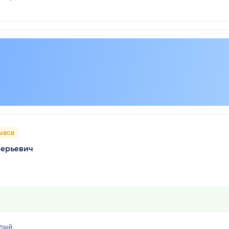
ывов
лерьевич
лый