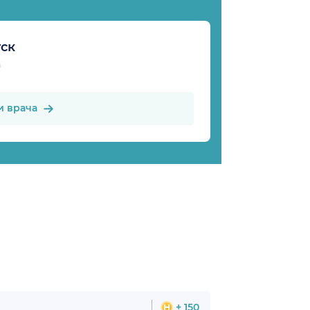
ск
а
и врача
+ 150