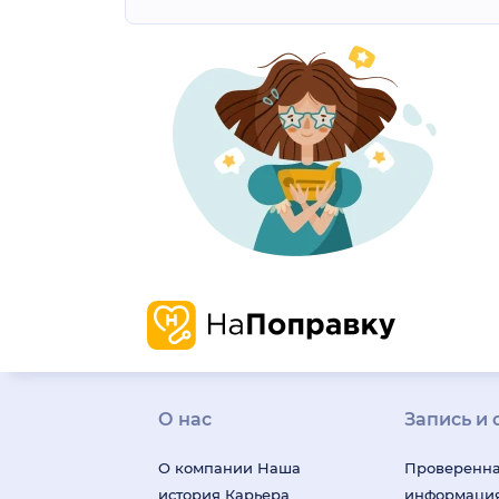
О нас
Запись и 
О компании
Наша
Проверенн
история
Карьера
информаци