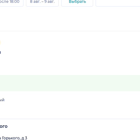
осле 18:00
8 авг. – 9 авг.
Выбрать
ч
ый
ого
Горького, д 3