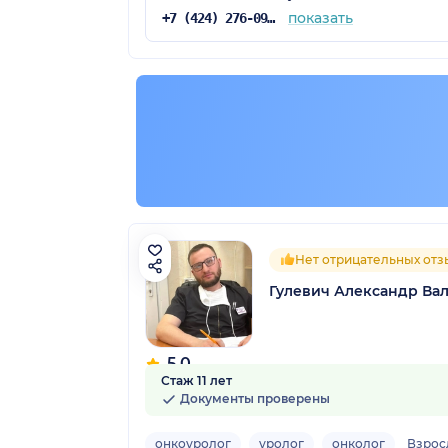
показать
+7 (424) 276-09-03
Нет отрицательных отз
Гулевич Александр Ва
5.0
Стаж 11 лет
5 отзывов
Документы проверены
онкоуролог
уролог
онколог
Взрос