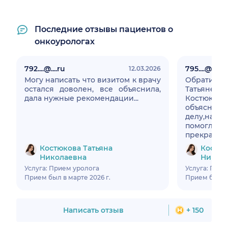
Последние отзывы пациентов о
онкоурологах
792....@....ru
795....@....ru
12.03.2026
Могу написать что визитом к врачу
Обратилис
остался доволен, все объяснила,
Татья
дала нужные рекомендации...
Костюково
объяс
делу,наз
помогл
прекрасно,
Костюкова Татьяна
Костюк
Николаевна
Никол
Услуга: Прием уролога
Услуга: Прие
Прием был в марте 2026 г.
Прием был в 
Написать отзыв
+ 150