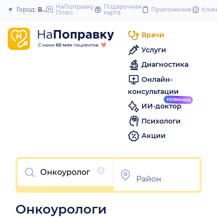
to
НаПоправку
Подарочная
Город:
Владивосток
Приложение
Кли
Плюс
карта
Закрыть
content
Врачи
Услуги
Диагностика
Онлайн-
консультации
ИИ-доктор
Психологи
Акции
Очистить
Онкоурологи