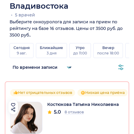
Владивостока
5 врачей
Выберите онкоуролога для записи на прием по
рейтингу на базе 16 отзывов. Цены от 3500 руб. до
3500 руб..
Сегодня
Ближайшие
Утро
Вечер
В
9 авг.
3 дня
до 11:00
после 18:00
8 а
Нет отрицательных отзывов
Низкая цена приёма
Костюкова Татьяна Николаевна
5.0
8 отзывов