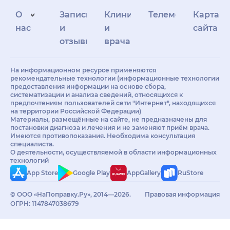
О
Запись
Клиникам
Телемедицина
Карта
нас
и
и
сайта
отзывы
врачам
На информационном ресурсе применяются
рекомендательные технологии (информационные технологии
предоставления информации на основе сбора,
систематизации и анализа сведений, относящихся к
предпочтениям пользователей сети "Интернет", находящихся
на территории Российской Федерации)
Материалы, размещённые на сайте, не предназначены для
постановки диагноза и лечения и не заменяют приём врача.
Имеются противопоказания. Необходима консультация
специалиста.
О деятельности, осуществляемой в области информационных
технологий
App Store
Google Play
AppGallery
RuStore
© ООО «НаПоправку.Ру», 2014—2026.
Правовая информация
ОГРН: 1147847038679