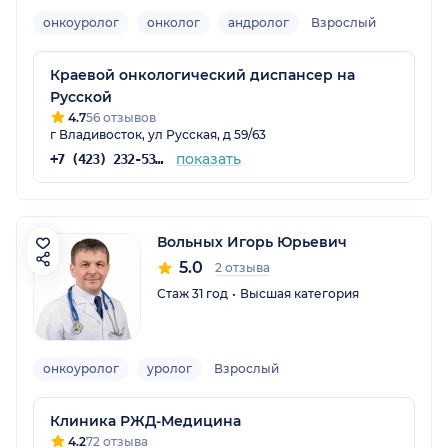
онкоуролог
онколог
андролог
Взрослый
Краевой онкологический диспансер на
Русской
4.7
56 отзывов
г Владивосток, ул Русская, д 59/63
показать
+7 (423) 232-53-79
Вольных Игорь Юрьевич
5.0
2 отзыва
Стаж 31 год
Высшая категория
онкоуролог
уролог
Взрослый
Клиника РЖД-Медицина
4.2
72 отзыва