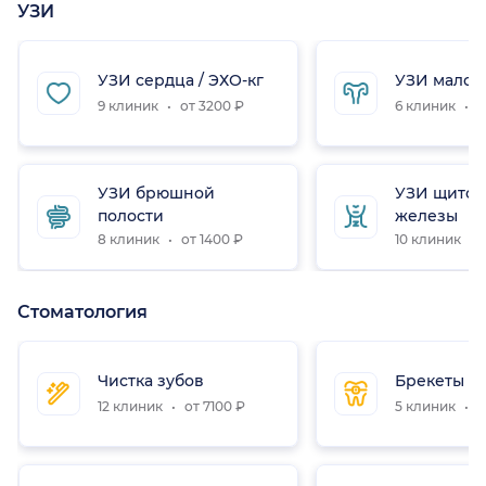
УЗИ
УЗИ сердца / ЭХО-кг
УЗИ малого
9 клиник
от 3200 ₽
6 клиник
о
УЗИ брюшной
УЗИ щито
полости
железы
8 клиник
от 1400 ₽
10 клиник
Стоматология
Чистка зубов
Брекеты
12 клиник
от 7100 ₽
5 клиник
о