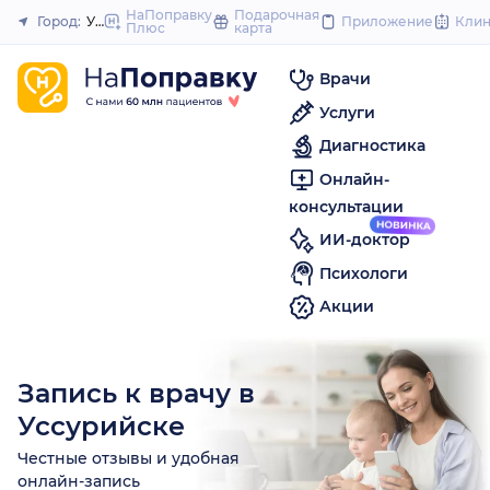
to
НаПоправку
Подарочная
Город:
Уссурийск
Приложение
Кли
Плюс
карта
Закрыть
content
Врачи
Услуги
Диагностика
Онлайн-
консультации
ИИ-доктор
Психологи
Акции
Запись к врачу в
Уссурийске
Честные отзывы и удобная
онлайн-запись