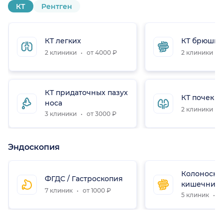
КТ
Рентген
КТ легких
КТ брюшно
2 клиники
от 4000 ₽
2 клиники
КТ придаточных пазух
КТ почек
носа
2 клиники
3 клиники
от 3000 ₽
Эндоскопия
Колоноско
ФГДС / Гастроскопия
кишечник
7 клиник
от 1000 ₽
5 клиник
о