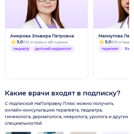
Амирова Эльвира Петровна
Махмутова Лей
5.0
5.0
1132 отзыва и 481 оценка
1519 отзыво
педиатр
детский кардиолог
терапевт
Взр
Какие врачи входят в подписку?
С подпиской НаПоправку Плюс можно получить
онлайн-консультацию терапевта, педиатра,
гинеколога, дерматолога, невролога, уролога и других
специальностей