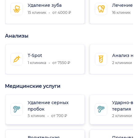
Удаление зуба
Лечение з
15 клиник
от 4000 ₽
16 клиник
о
Анализы
T-Spot
Анализ на 
1 клиника
от 7550 ₽
2 клиники
Медицинские услуги
Удаление серных
Ударно-во
пробок
терапия
5 клиник
от 700 ₽
2 клиники
Водительская
Промывани