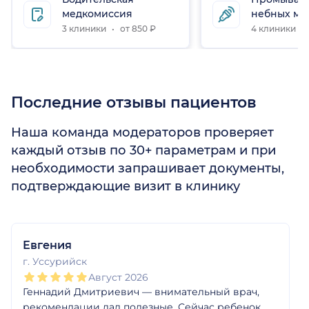
медкомиссия
небных ми
3 клиники
от 850 ₽
4 клиники
Последние отзывы пациентов
Наша команда модераторов проверяет
каждый отзыв по 30+ параметрам и при
необходимости запрашивает документы,
подтверждающие визит в клинику
1
2
3
4
5
1
2
3
4
5
1
2
3
4
5
1
2
3
4
5
1
2
3
4
5
1
2
3
4
5
Евгения
г. Уссурийск
Август 2026
Геннадий Дмитриевич — внимательный врач,
рекомендации дал полезные. Сейчас ребенок