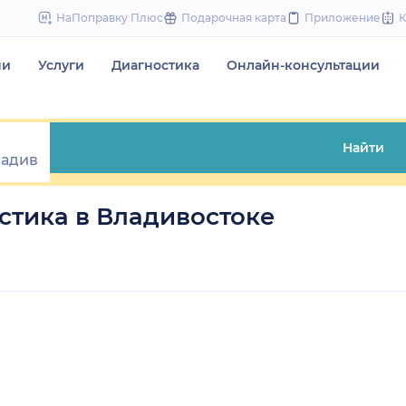
to
НаПоправку Плюс
Подарочная карта
Приложение
content
чи
Услуги
Диагностика
Онлайн-консультации
Найти
тика в Владивостоке