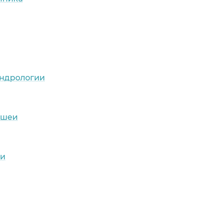
андрологии
 шеи
ти