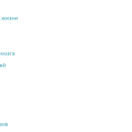
а жизни
 мозга
тей
вов