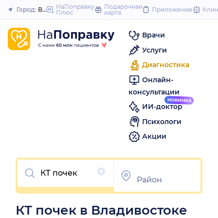
to
НаПоправку
Подарочная
Город:
Владивосток
Приложение
Кли
Плюс
карта
Закрыть
content
Врачи
Услуги
Диагностика
Онлайн-
консультации
ИИ-доктор
Психологи
Акции
Очистить
КТ почек в Владивостоке