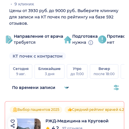
9 клиник
Цены от 3930 руб. до 9000 руб.. Выберите клинику
для записи на КТ почек по рейтингу на базе 592
отзывов.
Направление от врача
Подготовка
Противоп
требуется
нужна
нет
КТ почек с контрастом
Сегодня
Ближайшие
Утро
Вечер
В
9 авг.
3 дня
до 11:00
после 18:00
8 а
Выбор пациентов 2025
Средний рейтинг врачей 4.2
РЖД-Медицина на Круговой
4.2
97 отзывов