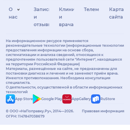
О
Запись
Клиникам
Телемедицина
Карта
нас
и
и
сайта
отзывы
врачам
На информационном ресурсе применяются
рекомендательные технологии (информационные технологии
предоставления информации на основе сбора,
систематизации и анализа сведений, относящихся к
предпочтениям пользователей сети "Интернет", находящихся
на территории Российской Федерации)
Материалы, размещённые на сайте, не предназначены для
постановки диагноза и лечения и не заменяют приём врача.
Имеются противопоказания. Необходима консультация
специалиста.
О деятельности, осуществляемой в области информационных
технологий
App Store
Google Play
AppGallery
RuStore
© ООО «НаПоправку.Ру», 2014—2026.
Правовая информация
ОГРН: 1147847038679