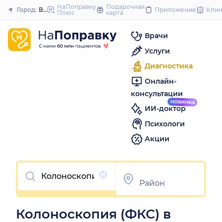
to
НаПоправку
Подарочная
Город:
Владивосток
Приложение
Кли
Плюс
карта
Закрыть
content
Врачи
Услуги
Диагностика
Онлайн-
консультации
ИИ-доктор
Психологи
Акции
Очистить
Колоноскопия (ФКС) в