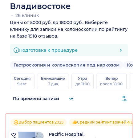
Владивостоке
26 клиник
Цены от 5000 руб. до 18000 руб.. Выберите
клинику для записи на колоноскопии по рейтингу
на базе 1918 отзывов.
Подготовка к процедуре
Гастроскопия и колоноскопия под наркозом
Коло
Сегодня
Ближайшие
Утро
Вечер
В
9 авг.
3 дня
до 11:00
после 18:00
8 а
Выбор пациентов 2025
Средний рейтинг врачей 4.6
Pacific Hospital,