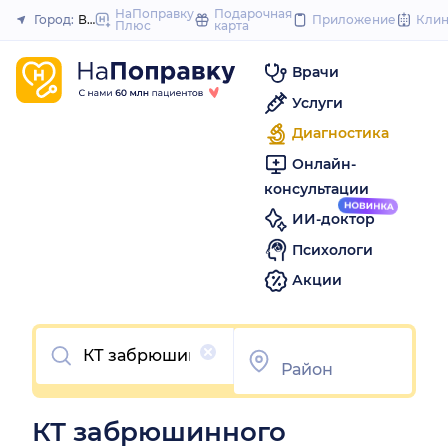
to
НаПоправку
Подарочная
Город:
Владивосток
Приложение
Кли
Плюс
карта
Закрыть
content
Врачи
Услуги
Диагностика
Онлайн-
консультации
ИИ-доктор
Психологи
Акции
Очистить
КТ забрюшинного