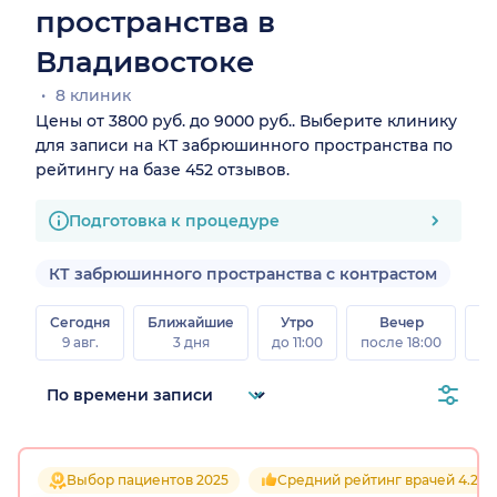
пространства в
Владивостоке
8 клиник
Цены от 3800 руб. до 9000 руб.. Выберите клинику
для записи на КТ забрюшинного пространства по
рейтингу на базе 452 отзывов.
Подготовка к процедуре
КТ забрюшинного пространства с контрастом
Сегодня
Ближайшие
Утро
Вечер
В
9 авг.
3 дня
до 11:00
после 18:00
8 а
Выбор пациентов 2025
Средний рейтинг врачей 4.2