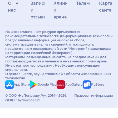
О
Запись
Клиникам
Телемедицина
Карта
нас
и
и
сайта
отзывы
врачам
На информационном ресурсе применяются
рекомендательные технологии (информационные технологии
предоставления информации на основе сбора,
систематизации и анализа сведений, относящихся к
предпочтениям пользователей сети "Интернет", находящихся
на территории Российской Федерации)
Материалы, размещённые на сайте, не предназначены для
постановки диагноза и лечения и не заменяют приём врача.
Имеются противопоказания. Необходима консультация
специалиста.
О деятельности, осуществляемой в области информационных
технологий
App Store
Google Play
AppGallery
RuStore
© ООО «НаПоправку.Ру», 2014—2026.
Правовая информация
ОГРН: 1147847038679