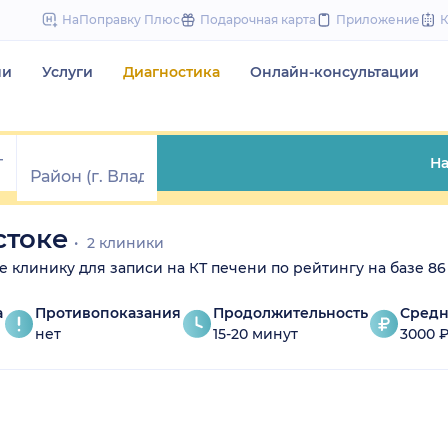
to
НаПоправку Плюс
Подарочная карта
Приложение
content
чи
Услуги
Диагностика
Онлайн-консультации
На
стоке
2 клиники
те клинику для записи на КТ печени по рейтингу на базе 86
а
Противопоказания
Продолжительность
Средн
нет
15-20 минут
3000 