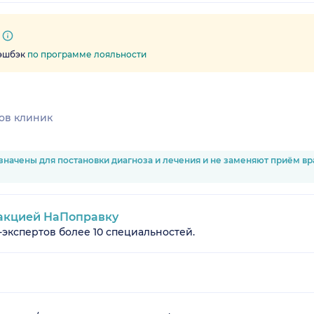
кэшбэк
по программе лояльности
ов клиник
значены для постановки диагноза и лечения и не заменяют приём в
акцией НаПоправку
-экспертов более 10 специальностей.