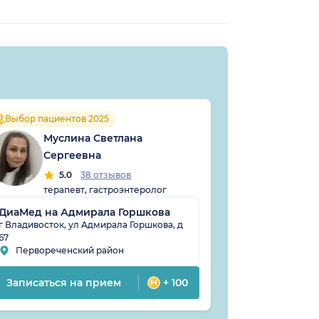
Бро
Выбор пациентов 2025
Вла
Муслина Светлана
Сергеевна
4
педи
5.0
38 отзывов
терапевт, гастроэнтеролог
ДиаМед на Адмирала Горшкова
Клиника Пр
г Владивосток, ул Адмирала Горшкова, д
67
г Владивосток,
Первореченский район
Ленинский
Записаться на прием
+ 100
Записатьс