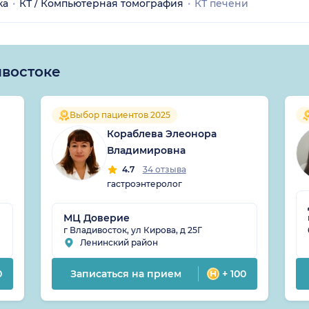
ка
КТ / Компьютерная томография
КТ печени
ивостоке
Выбор пациентов 2025
Кораблева Элеонора
Владимировна
4.7
34 отзыва
гастроэнтеролог
МЦ Доверие
г Владивосток, ул Кирова, д 25Г
Ленинский район
0
Записаться на прием
+ 100