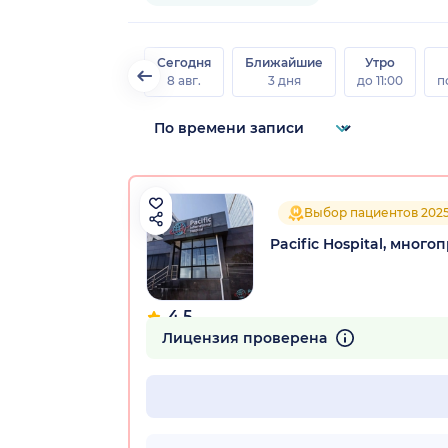
Сегодня
Ближайшие
Утро
8 авг.
3 дня
до 11:00
п
Выбор пациентов 202
Pacific Hospital, мног
4.5
72 отзыва
Лицензия проверена