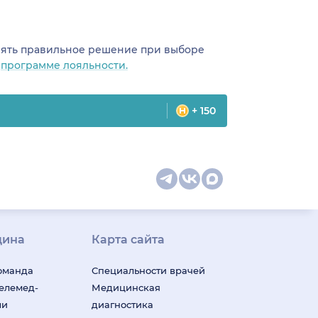
инять правильное решение при выборе
о
программе лояльности.
+ 150
цина
Карта сайта
оманда
Специальности врачей
телемед-
Медицинская
ши
диагностика