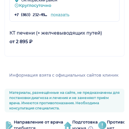
Октябрьский район
Круглосуточно
показать
+7 (863) 232-49-38
КТ печени (+ желчевыводящих путей)
от 2 895 ₽
Информация взята c официальных сайтов клиник
Материалы, размещённые на сайте, не предназначены для
постановки диагноза и лечения и не заменяют приём
врача. Имеются противопоказания. Необходима
консультация специалиста.
Направление от врача
Подготовка
Противоп
требуется
нужна
нет