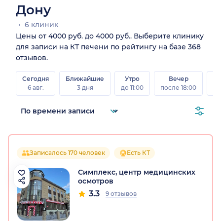
Дону
6 клиник
Цены от 4000 руб. до 4000 руб.. Выберите клинику
для записи на КТ печени по рейтингу на базе 368
отзывов.
Сегодня
Ближайшие
Утро
Вечер
В
6 авг.
3 дня
до 11:00
после 18:00
8 а
Записалось 170 человек
Есть КТ
Симплекс, центр медицинских
осмотров
3.3
9 отзывов