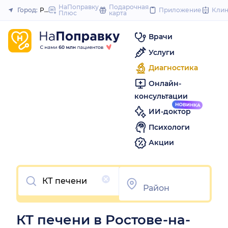
to
НаПоправку
Подарочная
Город:
Ростов-на-Дону
Приложение
Кли
Плюс
карта
Закрыть
content
Врачи
Услуги
Диагностика
Онлайн-
консультации
ИИ-доктор
Психологи
Акции
Очистить
КТ печени в Ростове-на-