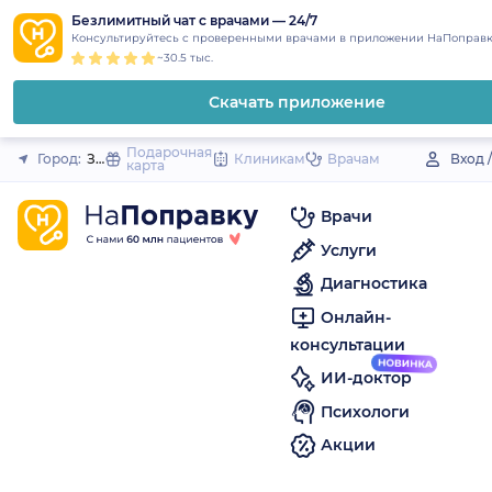
1
2
3
4
5
to
Безлимитный чат с врачами — 24/7
Закрыть
Консультируйтесь с проверенными врачами в приложении НаПоправк
content
~30.5 тыс.
Скачать приложение
Подарочная
Город:
Зима
Клиникам
Врачам
Вход 
карта
Врачи
Услуги
Диагностика
Онлайн-
консультации
ИИ-доктор
Психологи
Акции