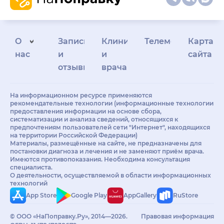
О
Запись
Клиникам
Телемедицина
Карта
нас
и
и
сайта
отзывы
врачам
На информационном ресурсе применяются
рекомендательные технологии (информационные технологии
предоставления информации на основе сбора,
систематизации и анализа сведений, относящихся к
предпочтениям пользователей сети "Интернет", находящихся
на территории Российской Федерации)
Материалы, размещённые на сайте, не предназначены для
постановки диагноза и лечения и не заменяют приём врача.
Имеются противопоказания. Необходима консультация
специалиста.
О деятельности, осуществляемой в области информационных
технологий
App Store
Google Play
AppGallery
RuStore
© ООО «НаПоправку.Ру», 2014—2026.
Правовая информация