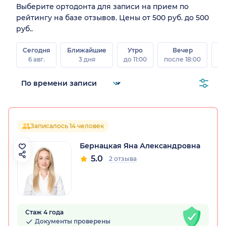
Выберите ортодонта для записи на прием по
рейтингу на базе отзывов. Цены от 500 руб. до 500
руб..
Сегодня
Ближайшие
Утро
Вечер
В
6 авг.
3 дня
до 11:00
после 18:00
8 а
Записалось 14 человек
Бернацкая Яна Александровна
5.0
2 отзыва
Стаж 4 года
Документы проверены