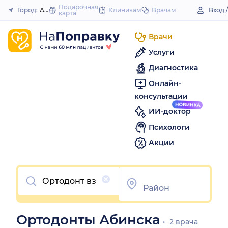
to
Подарочная
Город:
Абинск
Клиникам
Врачам
Вход 
карта
Закрыть
content
Врачи
Услуги
Диагностика
Онлайн-
консультации
ИИ-доктор
Психологи
Акции
Очистить
Ортодонты Абинска
2 врача