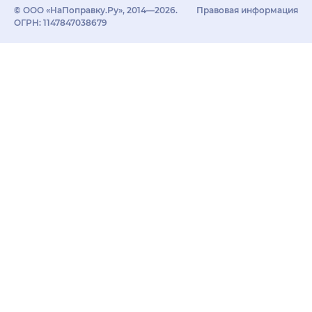
© ООО «НаПоправку.Ру», 2014—2026.
Правовая информация
ОГРН: 1147847038679