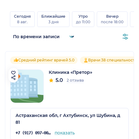
Сегодня
Ближайшие
Утро
Вечер
В
8 авг.
3 дня
до 11:00
после 18:00
8 а
Средний рейтинг врачей 5.0
Врачи 38 специальносте
Клиника «Претор»
5.0
2 отзыва
радская обл.)
Астраханская обл, г Ахтубинск, ул Шубина, д
81
показать
+7 (917) 097-00-00