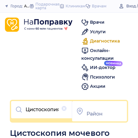
to
Подарочная
Город:
Ахтубинск
Клиникам
Врачам
Вход 
карта
Закрыть
content
Врачи
Услуги
Диагностика
Онлайн-
консультации
ИИ-доктор
Психологи
Акции
Очистить
Цистоскопия мочевого