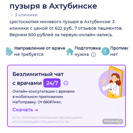
пузыря в Ахтубинске
3 клиники
Цистоскопия мочевого пузыря в Ахтубинске: 3
клиники с ценой от 622 руб., 7 отзывов пациентов.
Вернем 500 рублей за первую онлайн-запись.
Направление от врача
Подготовка
Противоп
не требуется
нужна
нет
Безлимитный чат
с врачами
24/7
Онлайн-консультации с врачами
в мобильном приложении
НаПоправку. От 660₽/мес.
Скачать
ЕСТЬ ПРОТИВОПОКАЗАНИЯ. НЕОБХОДИМА
Реклама
КОНСУЛЬТАЦИЯ СПЕЦИАЛИСТА. 18+