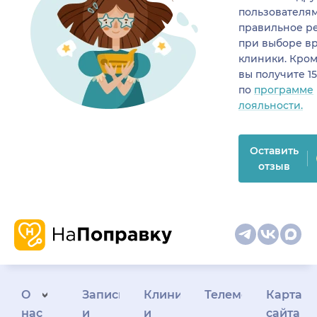
пользователя
правильное р
при выборе в
клиники. Кром
вы получите 1
по
программе
лояльности.
Оставить
отзыв
О
Запись
Клиникам
Телемедицина
Карта
нас
и
и
сайта