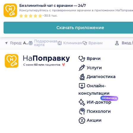
1
2
3
4
5
to
Безлимитный чат с врачами — 24/7
Закрыть
Консультируйтесь с проверенными врачами в приложении НаПоправк
content
~30.5 тыс.
Скачать приложение
Подарочная
Город:
Ахтубинск
Клиникам
Врачам
Вход 
карта
Врачи
Услуги
Диагностика
Онлайн-
консультации
ИИ-доктор
Психологи
Акции