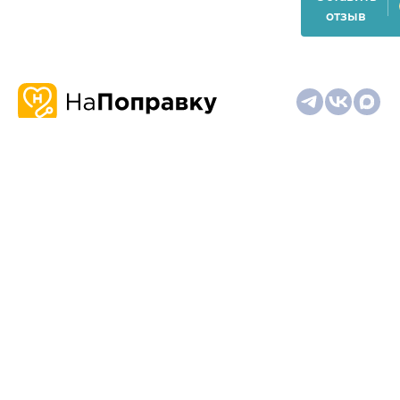
отзыв
О
Запись
Клиникам
Телемедицина
Карта
нас
и
и
сайта
отзывы
врачам
На информационном ресурсе применяются
рекомендательные технологии (информационные технологии
предоставления информации на основе сбора,
систематизации и анализа сведений, относящихся к
предпочтениям пользователей сети "Интернет", находящихся
на территории Российской Федерации)
Материалы, размещённые на сайте, не предназначены для
постановки диагноза и лечения и не заменяют приём врача.
Имеются противопоказания. Необходима консультация