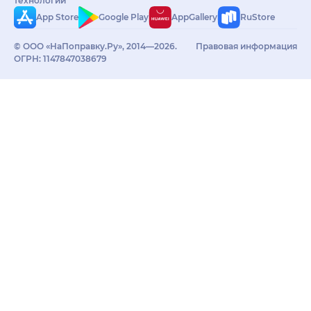
технологий
App Store
Google Play
AppGallery
RuStore
© ООО «НаПоправку.Ру», 2014—2026.
Правовая информация
ОГРН: 1147847038679