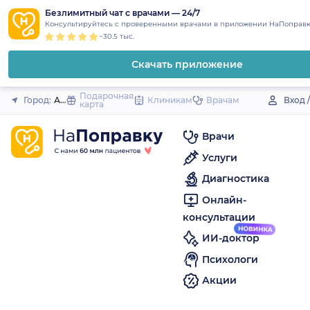
1
2
3
4
5
to
Безлимитный чат с врачами — 24/7
Закрыть
Консультируйтесь с проверенными врачами в приложении НаПоправк
content
~30.5 тыс.
Скачать приложение
Подарочная
Город:
Ак-Довурак
Клиникам
Врачам
Вход 
карта
Врачи
Услуги
Диагностика
Онлайн-
консультации
ИИ-доктор
Психологи
Акции