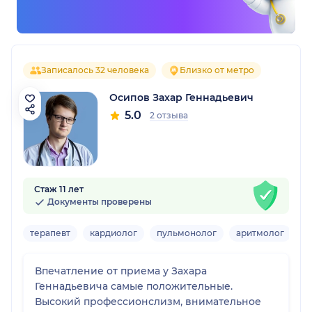
Записалось 32 человека
Близко от метро
Осипов Захар Геннадьевич
5.0
2 отзыва
Стаж 11 лет
Документы проверены
терапевт
кардиолог
пульмонолог
аритмолог
Вз
Впечатление от приема у Захара
Геннадьевича самые положительные.
Высокий профессионслизм, внимательное