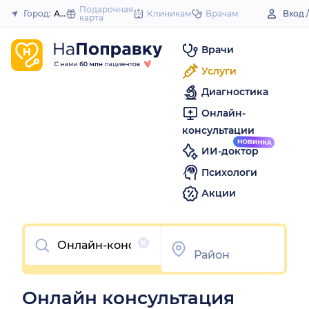
to
Подарочная
Город:
Аксай
Клиникам
Врачам
Вход 
карта
Закрыть
content
Врачи
Услуги
Диагностика
Онлайн-
консультации
ИИ-доктор
Психологи
Акции
Очистить
Онлайн консультация