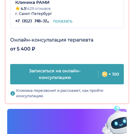
хорошие результаты. Спасибо
Клиника РАМИ
4.5
1429 отзывов
г. Санкт-Петербург
показать
+7 (812) 748-37-76
Онлайн-консультация терапевта
от 5 400 ₽
Записаться на онлайн-
+ 100
консультацию
Клиника перезвонит и расскажет, как пройти
консультацию