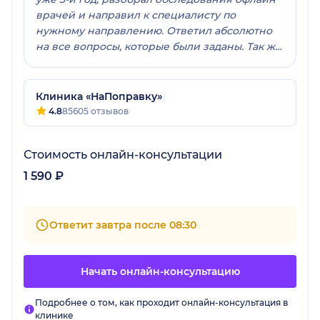
врачей и направил к специалисту по
нужному направлению. Ответил абсолютно
на все вопросы, которые были заданы. Так же
очень понравилось, что Денис
Александрович НЕ сторонник назначения
препаратов без доказанной эффективности и
Клиника «НаПоправку»
безопасности. Выражаю большую
4.8
85605 отзывов
благодарность за оказанную помощь!
Стоимость онлайн-консультации
1 590 ₽
Ответит завтра после 08:30
Начать онлайн-консультацию
Подробнее о том, как проходит онлайн-консультация в
клинике