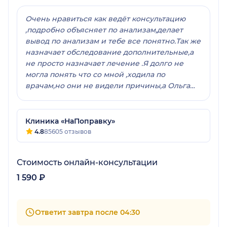
Очень нравиться как ведёт консультацию
,подробно объясняет по анализам,делает
вывод по анализам и тебе все понятно.Так же
назначает обследование дополнительные,а
не просто назначает лечение .Я долго не
могла понять что со мной ,ходила по
врачам,но они не видели причины,а Ольга
Сергеевна сразу назначила
доп.обследование,сейчас прохожу лечение.И
удобно что можно задать вопрос согласно
Клиника «НаПоправку»
расписания,и она отвечает. Мне очень
4.8
85605 отзывов
нравиться этот врач!
Стоимость онлайн-консультации
1 590 ₽
Ответит завтра после 04:30