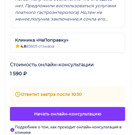
нет. Предложили воспользоваться услугами
платного гастроэнтеролога) Но,тем не
менее,получив заключение,я сочла его
достаточно грамотным,буду следовать
рекомендациям,и так же попробую выяснить
почему в подписке за год нет врача такой
Клиника «НаПоправку»
нужной многим специализации. Спасибо.
4.8
85605 отзывов
Стоимость онлайн-консультации
1 590 ₽
Ответит завтра после 10:30
Начать онлайн-консультацию
Подробнее о том, как проходит онлайн-консультация в
клинике