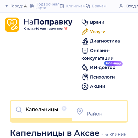
to
Подарочная
Город:
Аксай
Клиникам
Врачам
Вход 
карта
Закрыть
content
Врачи
Услуги
Диагностика
Онлайн-
консультации
ИИ-доктор
Психологи
Акции
Очистить
Капельницы в Аксае
6 клиник