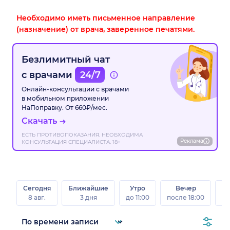
Необходимо иметь письменное направление
(назначение) от врача, заверенное печатями.
Безлимитный чат
с врачами
24/7
Онлайн-консультации с врачами
в мобильном приложении
НаПоправку. От 660₽/мес.
Скачать
ЕСТЬ ПРОТИВОПОКАЗАНИЯ. НЕОБХОДИМА
Реклама
КОНСУЛЬТАЦИЯ СПЕЦИАЛИСТА. 18+
Сегодня
Ближайшие
Утро
Вечер
В
8 авг.
3 дня
до 11:00
после 18:00
8 а