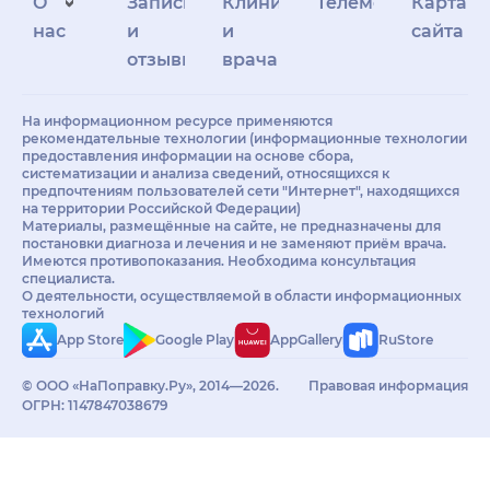
О
Запись
Клиникам
Телемедицина
Карта
нас
и
и
сайта
отзывы
врачам
На информационном ресурсе применяются
рекомендательные технологии (информационные технологии
предоставления информации на основе сбора,
систематизации и анализа сведений, относящихся к
предпочтениям пользователей сети "Интернет", находящихся
на территории Российской Федерации)
Материалы, размещённые на сайте, не предназначены для
постановки диагноза и лечения и не заменяют приём врача.
Имеются противопоказания. Необходима консультация
специалиста.
О деятельности, осуществляемой в области информационных
технологий
App Store
Google Play
AppGallery
RuStore
© ООО «НаПоправку.Ру», 2014—2026.
Правовая информация
ОГРН: 1147847038679