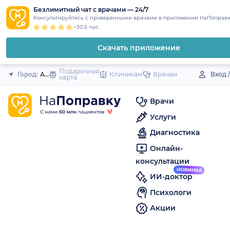
1
2
3
4
5
to
Безлимитный чат с врачами — 24/7
Закрыть
Консультируйтесь с проверенными врачами в приложении НаПоправк
content
~30.5 тыс.
Скачать приложение
Подарочная
Город:
Александровск
Клиникам
Врачам
Вход 
карта
Врачи
Услуги
Диагностика
Онлайн-
консультации
ИИ-доктор
Психологи
Акции