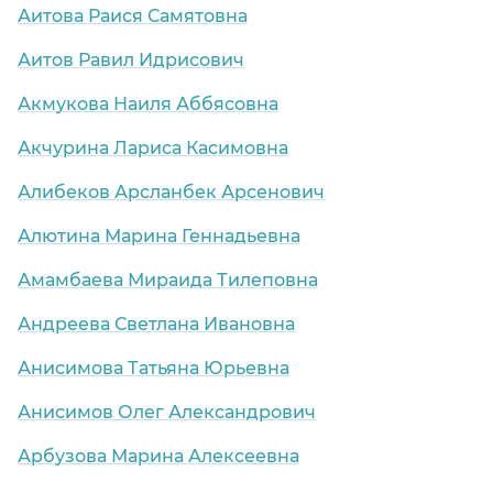
Аитова Раися Самятовна
Аитов Равил Идрисович
лок)
Акмукова Наиля Аббясовна
Акчурина Лариса Касимовна
кий
Алибеков Арсланбек Арсенович
Алютина Марина Геннадьевна
Амамбаева Мираида Тилеповна
Андреева Светлана Ивановна
Анисимова Татьяна Юрьевна
Анисимов Олег Александрович
Арбузова Марина Алексеевна