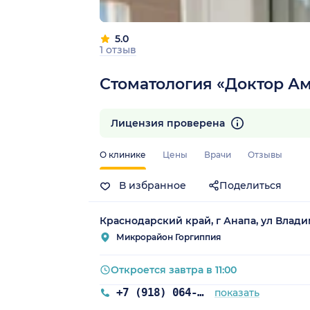
5.0
1 отзыв
Стоматология «Доктор А
Лицензия проверена
О клинике
Цены
Врачи
Отзывы
В избранное
Поделиться
Краснодарский край, г Анапа, ул Владим
Микрорайон Горгиппия
Откроется завтра в 11:00
+7 (918) 064-77-44
показать