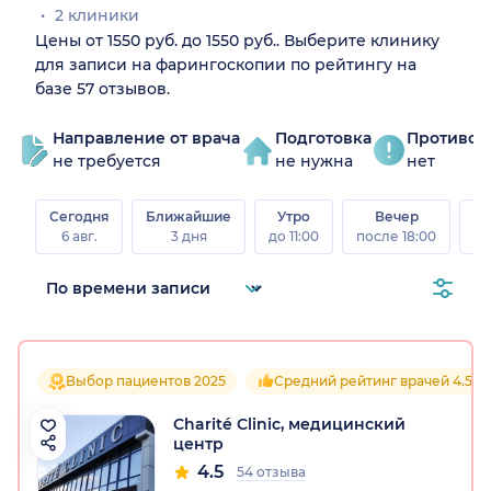
2 клиники
Цены от 1550 руб. до 1550 руб.. Выберите клинику
для записи на фарингоскопии по рейтингу на
базе 57 отзывов.
Направление от врача
Подготовка
Противоп
не требуется
не нужна
нет
Сегодня
Ближайшие
Утро
Вечер
В
6 авг.
3 дня
до 11:00
после 18:00
8 а
Выбор пациентов 2025
Средний рейтинг врачей 4.5
Charité Clinic, медицинский
центр
4.5
54 отзыва