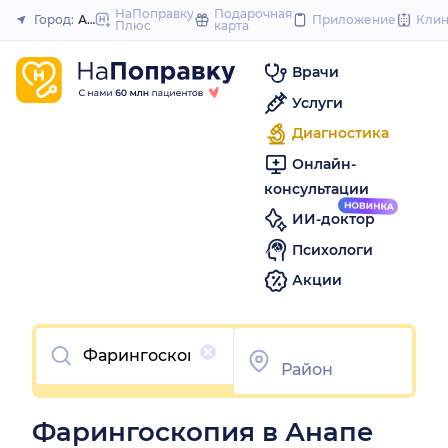
to
НаПоправку
Подарочная
Город:
Анапа
Приложение
Кли
Плюс
карта
Закрыть
content
Врачи
Услуги
Диагностика
Онлайн-
консультации
ИИ-доктор
Психологи
Акции
Очистить
Фарингоскопия в Анапе