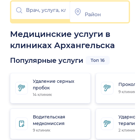
Медицинские услуги в
клиниках Архангельска
Популярные услуги
Топ 16
Удаление серных
Прокол 
пробок
9 клиник
14 клиник
Водительская
Ударно-
медкомиссия
терапия
9 клиник
2 клиники