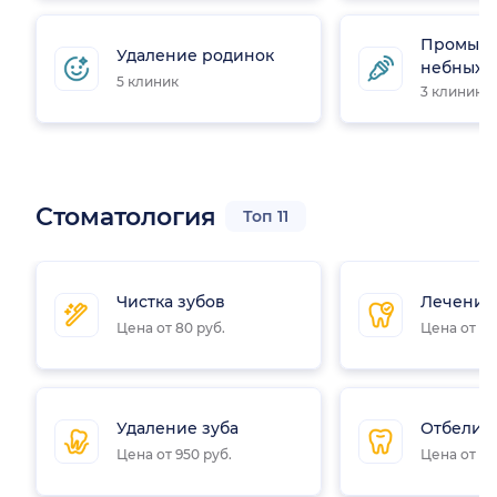
Промыва
Удаление родинок
небных 
5 клиник
3 клиники
Стоматология
Топ 11
Чистка зубов
Лечение
Цена от 80 руб.
Цена от 55
Удаление зуба
Отбелив
Цена от 950 руб.
Цена от 87