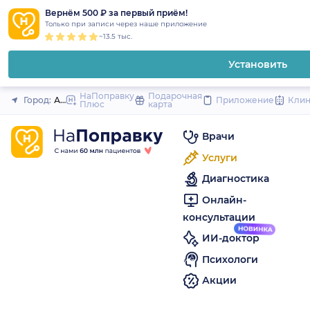
1
2
3
4
5
to
Вернём 500 ₽ за первый приём!
Закрыть
Только при записи через наше приложение
content
~13.5 тыс.
Установить
НаПоправку
Подарочная
Город:
Архангельск
Приложение
Кли
Плюс
карта
Врачи
Услуги
Диагностика
Онлайн-
консультации
ИИ-доктор
Психологи
Акции