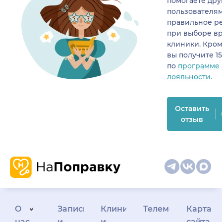
помогаете др
пользователя
правильное р
при выборе в
клиники. Кром
вы получите 1
по
программе
лояльности.
Оставить
отзыв
О
Запись
Клиникам
Телемедицина
Карта
нас
и
и
сайта