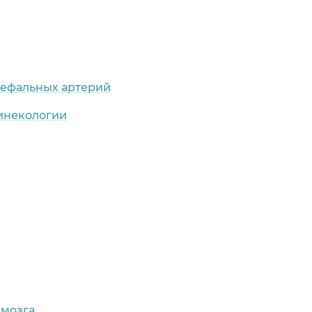
цефальных артерий
гинекологии
 мозга