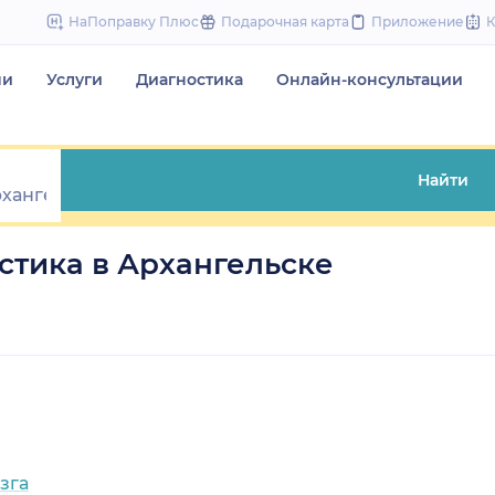
to
НаПоправку Плюс
Подарочная карта
Приложение
content
чи
Услуги
Диагностика
Онлайн-консультации
Найти
тика в Архангельске
зга