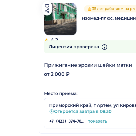
35 лет работаем на р
Нэомед-плюс, медицин
4.2
23 отзыва
Лицензия проверена
Прижигание эрозии шейки матки
от 2 000 ₽
Место приёма:
Приморский край, г Артем, ул Кирова
Откроется завтра в 08:30
показать
+7 (423) 374-78-04