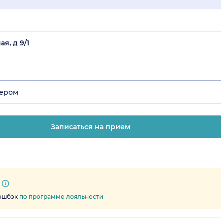
я, д 9/1
зером
Записаться на прием
кэшбэк
по программе лояльности