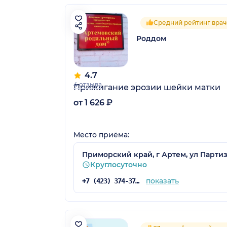
Средний рейтинг врач
Роддом
4.7
4 отзыва
Прижигание эрозии шейки матки
от 1 626 ₽
Место приёма:
Приморский край, г Артем, ул Партиза
Круглосуточно
показать
+7 (423) 374-37-37