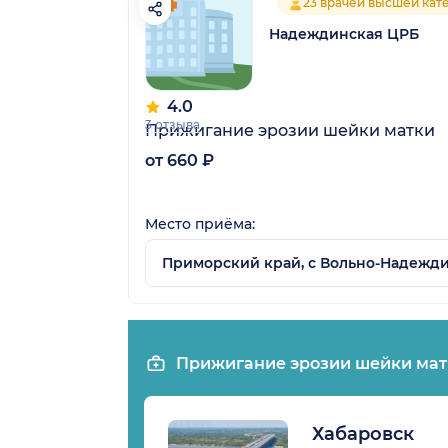
23 врачей высшей кат
Надеждинская ЦРБ
4.0
3 отзыва
Прижигание эрозии шейки матки
от 660 ₽
Место приёма:
Приморский край, с Вольно-Надеждин
Прижигание эрозии шейки мат
Хабаровск