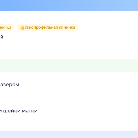
ей 4.3
Узкопрофильная клиника
ой
лазером
и шейки матки