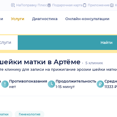
to
НаПоправку Плюс
Подарочная карта
Приложение
content
чи
Услуги
Диагностика
Онлайн-консультации
Найти
шейки матки в Артёме
5 клиник
ите клинику для записи на прижигание эрозии шейки матки 
а
Противопоказания
Продолжительность
Средн
нет
1-15 минут
11333 
матки
Гинекология