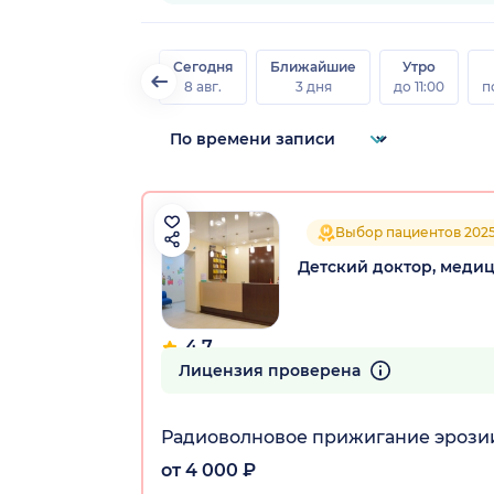
Сегодня
Ближайшие
Утро
8 авг.
3 дня
до 11:00
п
Выбор пациентов 202
Детский доктор, меди
4.7
103 отзыва
Лицензия проверена
Радиоволновое прижигание эрози
от 4 000 ₽